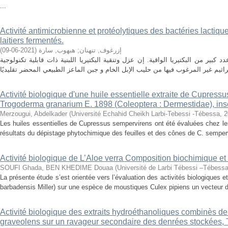
...
Activité antimicrobienne et protéolytiques des bactéries lactique
laitiers fermentés.
)
2021-06-09
(
هبهوب, سارة
;
إزرغوف, تنهنان
د كبير من البكتيريا الواقية. إن عزل وتنقية البكتيريا اللبنية ذات قابلية تكنولوجية
Activité biologique d'une huile essentielle extraite de Cupress
Trogoderma granarium E. 1898 (Coleoptera : Dermestidae), ins
Merzougui, Abdelkader
(
Université Echahid Cheikh Larbi-Tebessi -Tébessa
,
2
Les huiles essentielles de Cupressus sempervirens ont été évaluées chez l
résultats du dépistage phytochimique des feuilles et des cônes de C. semper
Activité biologique de L’Aloe verra Composition biochimique et 
SOUFI Ghada, BEN KHEDIME Douaa
(
Université de Larbi Tébessi –Tébess
La présente étude s’est orientée vers l’évaluation des activités biologiques 
barbadensis Miller) sur une espèce de moustiques Culex pipiens un vecteur de
Activité biologique des extraits hydroéthanoliques combinès d
graveolens sur un ravageur secondaire des denrées stockées,