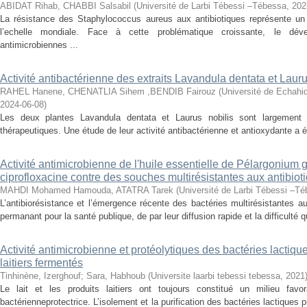
ABIDAT Rihab, CHABBI Salsabil
(
Université de Larbi Tébessi –Tébessa
,
202
La résistance des Staphylococcus aureus aux antibiotiques représente un
l’echelle mondiale. Face à cette problématique croissante, le dév
antimicrobiennes ...
Activité antibactérienne des extraits Lavandula dentata et Lauru
RAHEL Hanene, CHENATLIA Sihem ,BENDIB Fairouz
(
Université de Echahi
2024-06-08
)
Les deux plantes Lavandula dentata et Laurus nobilis sont largement cu
thérapeutiques. Une étude de leur activité antibactérienne et antioxydante a été
Activité antimicrobienne de l'huile essentielle de Pélargonium 
ciprofloxacine contre des souches multirésistantes aux antibiot
MAHDI Mohamed Hamouda, ATATRA Tarek
(
Université de Larbi Tébessi –T
L’antibiorésistance et l’émergence récente des bactéries multirésistantes a
permanant pour la santé publique, de par leur diffusion rapide et la difficulté q
Activité antimicrobienne et protéolytiques des bactéries lactique
laitiers fermentés
Tinhinène, Izerghouf
;
Sara, Habhoub
(
Universite laarbi tebessi tebessa
,
2021
Le lait et les produits laitiers ont toujours constitué un milieu favo
bactérienneprotectrice. L’isolement et la purification des bactéries lactiques