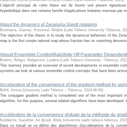
L'objectif principal de cette thèse est de fournir une preuve rigoureuse 
hyperbolique dans une certaine famille d'applications linéaires morceau par 
About the dynamics of Zeraoulia-Sprott mapping
Bouthaina, Guenez
;
Khouloud, Redjeb
(
Larbi Tébessi University Tébessa
,
20
The objective of this thesis is to study the dynamical behaviors of the Zeraou
map is the first simple rational map whose fraction has no vanishing denomina
Aboutt Ensemblle Conttrollllabiilliitty Off Parametter Dependent
Brahmi, Belqys
;
Belgacemi, Loubna
(
Larbi Tebessi University - Tebessa
,
202
This memory provides an overview of recent developments in ensemble contro
systems,we look at various ensemble control concepts that have been activel
Acceleration of the convergence of the gradient method by usin
BAHI, Amina
(
University Larbi Tébessi – Tébessa
,
2024-06-09
)
The conjugate gradient method is considered one of the most important m
algorithm, for this purpose, several related algorithms have been developed. 
Accélération de la convergence globale de la méthode du gradi
Keddache, Kaouther
;
Ait djoudi, Wafa
(
Universite laarbi tebessi tebessa
,
201
Dans ce travail on va définir des algorithmes d'accélérations de la conv