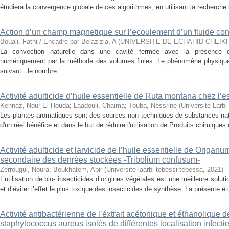
étudiera la convergence globale de ces algorithmes, en utilisant la recherche li
Action d’un champ magnetique sur l’ecoulement d’un fluide cond
Bouali, Fathi / Encadre par Belazizia, A
(
UNIVERSITE DE ECHAHID CHEIKH
La convection naturelle dans une cavité fermée avec la présence 
numériquement par la méthode des volumes finies. Le phénomène physiqu
suivant : le nombre ...
Activité adulticide d’huile essentielle de Ruta montana chez l
Kennaz, Nour El Houda
;
Laadouli, Chaima
;
Touba, Nessrine
(
Université Larb
Les plantes aromatiques sont des sources non techniques de substances natu
d'un réel bénéfice et dans le but de réduire l'utilisation de Produits chimiques
Activité adulticide et larvicide de l’huile essentielle de Origan
secondaire des denrées stockées -Tribolium confusum-
Zerrougui, Noura
;
Boukhatem, Abir
(
Universite laarbi tebessi tebessa
,
2021
)
L’utilisation de bio- insecticides d’origines végétales est une meilleure solu
et d’éviter l’effet le plus toxique des insecticides de synthèse. La présente ét
Activité antibactérienne de l’éxtrait acétonique et éthanolique d
staphylococcus aureus isolés de différentes localisation infecti