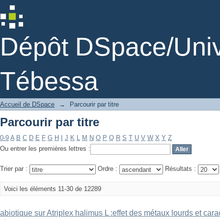
Parcourir par titre
Dépôt DSpace/Unive
Tébessa
Accueil de DSpace
→
Parcourir par titre
Parcourir par titre
0-9
A
B
C
D
E
F
G
H
I
J
K
L
M
N
O
P
Q
R
S
T
U
V
W
X
Y
Z
Ou entrer les premières lettres :
Trier par :
Ordre :
Résultats :
Voici les éléments 11-30 de 12289
abiotique sur Atriplex halimus L :effet des métaux lourds et car