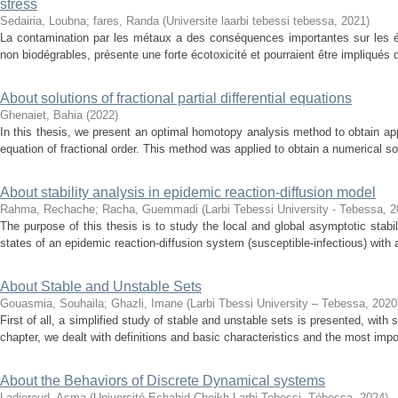
stress
Sedairia, Loubna
;
fares, Randa
(
Universite laarbi tebessi tebessa
,
2021
)
La contamination par les métaux a des conséquences importantes sur les 
non biodégrables, présente une forte écotoxicité et pourraient être impliqués
About solutions of fractional partial differential equations
Ghenaiet, Bahia
(
2022
)
In this thesis, we present an optimal homotopy analysis method to obtain appro
equation of fractional order. This method was applied to obtain a numerical solu
About stability analysis in epidemic reaction-diffusion model
Rahma, Rechache
;
Racha, Guemmadi
(
Larbi Tebessi University - Tebessa
,
2
The purpose of this thesis is to study the local and global asymptotic stabi
states of an epidemic reaction-diffusion system (susceptible-infectious) with a
About Stable and Unstable Sets
Gouasmia, Souhaila
;
Ghazli, Imane
(
Larbi Tbessi University – Tebessa
,
2020
First of all, a simplified study of stable and unstable sets is presented, with 
chapter, we dealt with definitions and basic characteristics and the most impor
About the Behaviors of Discrete Dynamical systems
Ladjeroud, Asma
(
Université Echahid Cheikh Larbi-Tebessi -Tébessa
,
2024
)