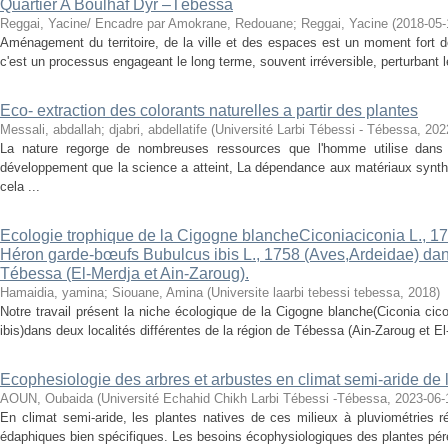
Quartier A Boulhaf Dyr –Tébessa
Reggai, Yacine/ Encadre par Amokrane, Redouane
;
Reggai, Yacine
(
2018-05-
Aménagement du territoire, de la ville et des espaces est un moment fort d
c'est un processus engageant le long terme, souvent irréversible, perturbant 
Eco- extraction des colorants naturelles a partir des plantes
Messali, abdallah
;
djabri, abdellatife
(
Université Larbi Tébessi - Tébessa
,
202
La nature regorge de nombreuses ressources que l'homme utilise dans 
développement que la science a atteint, La dépendance aux matériaux synth
cela ...
Ecologie trophique de la Cigogne blancheCiconiaciconia L., 17
Héron garde-bœufs Bubulcus ibis L., 1758 (Aves,Ardeidae) dans
Tébessa (El-Merdja et Ain-Zaroug).
Hamaidia, yamina
;
Siouane, Amina
(
Universite laarbi tebessi tebessa
,
2018
)
Notre travail présent la niche écologique de la Cigogne blanche(Ciconia ci
ibis)dans deux localités différentes de la région de Tébessa (Ain-Zaroug et El-
Ecophesiologie des arbres et arbustes en climat semi-aride de 
AOUN, Oubaida
(
Université Echahid Chikh Larbi Tébessi -Tébessa
,
2023-06-
En climat semi-aride, les plantes natives de ces milieux à pluviométries r
édaphiques bien spécifiques. Les besoins écophysiologiques des plantes pér