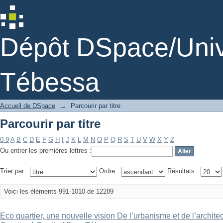
Parcourir par titre
Dépôt DSpace/Unive
Tébessa
Accueil de DSpace
→
Parcourir par titre
Parcourir par titre
0-9
A
B
C
D
E
F
G
H
I
J
K
L
M
N
O
P
Q
R
S
T
U
V
W
X
Y
Z
Ou entrer les premières lettres :
Trier par :
Ordre :
Résultats :
Voici les éléments 991-1010 de 12289
Eco quartier, une nouvelle vision De l’urbanisme et de l’archit