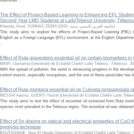
submitted ...
The Effect of Project-Based Learning in Enhancing EFL Students
Second Year LMD Students at LarbiTebessi University, Tébess
Khaoula, Amal, OUNNAS ZEBDI
(
2020
,
جامعة العربي التبسي تبسة
)
This study aims to explore the effects of Project-Based Learning (PBL) in
English as a Foreign Language (EFL) environment, at the English Departmen
...
Effect of Ruta graveolens essential oil on certain biomarkers in 
MAIFI, Oumaima
(
Université de Echahid Cheikh Larbi Tébessi –Tébessa-
,
20
With the spread of pollution, the world is witnessing progress in the develop
control insects, especially mosquitoes, and the use of these pesticides has be
Effect of Ruta montana essential oil on Culiseta longiareolata l
MESSAI Aasma, GUERTI Youcef
(
Université de Echahid Cheikh Larbi Tébe
This study aims to test the effect of essential oil extracted from Ruta mon
species most prevalent in the Tebessa region, The essential oil was obtained by
Effect of Sn doping on optical and electrical properties of CuO t
pyrolysis technique
BOUTIGHANE, Nour El Houda
(
University of Echahid Cheikh Larbi Tébessi 