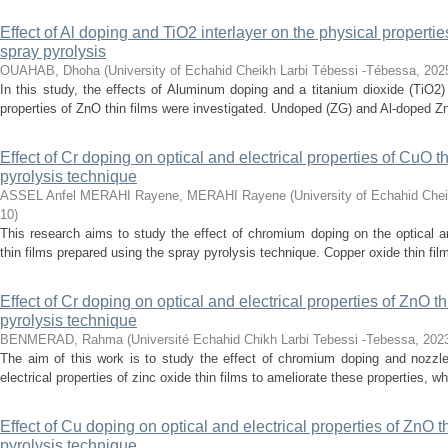
Effect of Al doping and TiO2 interlayer on the physical propertie
spray pyrolysis
OUAHAB, Dhoha
(
University of Echahid Cheikh Larbi Tébessi -Tébessa
,
202
In this study, the effects of Aluminum doping and a titanium dioxide (TiO2) 
properties of ZnO thin films were investigated. Undoped (ZG) and Al-doped Zn
Effect of Cr doping on optical and electrical properties of CuO t
pyrolysis technique
ASSEL Anfel MERAHI Rayene, MERAHI Rayene
(
University of Echahid Che
10
)
This research aims to study the effect of chromium doping on the optical an
thin films prepared using the spray pyrolysis technique. Copper oxide thin fil
Effect of Cr doping on optical and electrical properties of ZnO t
pyrolysis technique
BENMERAD, Rahma
(
Université Echahid Chikh Larbi Tebessi -Tebessa
,
202
The aim of this work is to study the effect of chromium doping and nozzle
electrical properties of zinc oxide thin films to ameliorate these properties, w
Effect of Cu doping on optical and electrical properties of ZnO t
pyrolysis technique