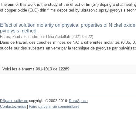
The aim of this work is the study of the effect of tin (Sn) doping and annealing
of copper oxide (CuO) thin films deposited by ultrasonic spray pyrolysis techni
Effect of solution molarity on physical properties of Nickel oxid
pyrolysis method.
Fares, Ziad / Encadre par Diha Abdallah
(
2021-06-22
)
Dans ce travail, des couches minces de NiO à différentes molarités (0,05, 0
succès sur des substrats en verre par la technique de pyrolyse par pulvérisa
Voici les éléments 991-1010 de 12289
DSpace software
copyright © 2002-2016
DuraSpace
Contactez-nous
|
Faire parvenir un commentaire