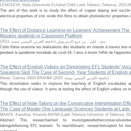
LEMOUCHI, Wafa
(
Université Echahid Chikh Larbi Tebessi -Tebessa
,
2023-0
The aim of this work is to study the effect of copper doping and nozzle-
electrical properties of zinc oxide thin films to obtain photoelectric properties
The Effect of Distance Learning on Learners’ Achievement The
Masters students in Classroom Platform
)
2021
,
جامعة العربي التبسي تبسة
(
ندى , ليلى , بن جرو الذيبربوش
Cette thèse examine les réalisations des étudiants en master à travers leur 
pendant la pandémie mondiale de covd-19, t ams à tester l'effet de l'apprentis
The Effect of English Videos on Developing EFL Students’ Voca
Speaking Skill The Case of Second- Year Students of English a
Manel, Garmia, ABID BRAHMI
(
2020
,
جامعة العربي التبسي تبسة
)
This dissertation seeks to improve the teaching of English vocabulary an
through the use of videos. It aims at testing the effect of English videos on 
The Effect of Note-Taking on the Consecutive Interpretation E
The Case of Master One Language Sciences Students at Larbi 
MAAFA, Kaouthar, Khaoula MAINA
(
Larbi Tebessa University of Tebessa
,
20
Abstract This researchaimed to investigatewhetherconsecutiveinterp
takingskillamong EFL learners. To reachthisaim, researchersopted for tw