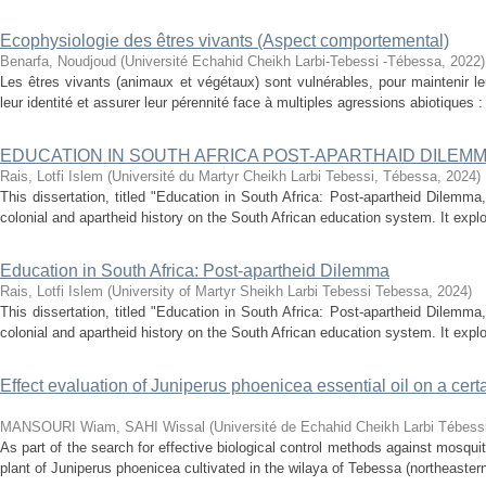
Ecophysiologie des êtres vivants (Aspect comportemental)
Benarfa, Noudjoud
(
Université Echahid Cheikh Larbi-Tebessi -Tébessa
,
2022
)
Les êtres vivants (animaux et végétaux) sont vulnérables, pour maintenir leur 
leur identité et assurer leur pérennité face à multiples agressions abiotiques :
EDUCATION IN SOUTH AFRICA POST-APARTHAID DILEM
Rais, Lotfi Islem
(
Université du Martyr Cheikh Larbi Tebessi, Tébessa
,
2024
)
This dissertation, titled "Education in South Africa: Post-apartheid Dilemma,
colonial and apartheid history on the South African education system. It expl
Education in South Africa: Post-apartheid Dilemma
Rais, Lotfi Islem
(
University of Martyr Sheikh Larbi Tebessi Tebessa
,
2024
)
This dissertation, titled "Education in South Africa: Post-apartheid Dilemma,
colonial and apartheid history on the South African education system. It expl
Effect evaluation of Juniperus phoenicea essential oil on a cert
MANSOURI Wiam, SAHI Wissal
(
Université de Echahid Cheikh Larbi Tébess
As part of the search for effective biological control methods against mosquit
plant of Juniperus phoenicea cultivated in the wilaya of Tebessa (northeastern 