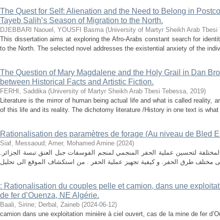
The Quest for Self: Alienation and the Need to Belong in Postco
Tayeb Salih’s Season of Migration to the North.
DJEBBARI Naouel, YOUSFI Basma
(
University of Martyr Sheikh Arab Tbesi
This dissertation aims at exploring the Afro-Arabs constant search for ident
to the North. The selected novel addresses the existential anxiety of the indi
The Question of Mary Magdalene and the Holy Grail in Dan Br
between Historical Facts and Artistic Fiction.
FERHI, Saddika
(
University of Martyr Sheikh Arab Tbesi Tebessa
,
2019
)
Literature is the mirror of human being actual life and what is called reality, 
of this life and its reality. The dichotomy literature /History in one text is wh
Rationalisation des paramètres de forage (Au niveau de Bled El
Siaf, Messaoud
;
Amer, Mohamed Amine
(
2024
)
المختلفة لتحسين عملية الحفر المنجمي لمنجم الفوسفات جبل العنق تبسة الجزائر
: Rationalisation du couples pelle et camion, dans une exploitat
de fer d’Ouenza, NE Algérie.
Baali, Sirine
;
Derbal, Zaineb
(
2024-06-12
)
camion dans une exploitation minière à ciel ouvert, cas de la mine de fer d’O