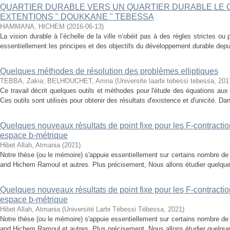
QUARTIER DURABLE VERS UN QUARTIER DURABLE LE 
EXTENTIONS " DOUKKANE " TEBESSA
HAMMANA, HICHEM
(
2016-06-13
)
La vision durable à l’échelle de la ville n’obéit pas à des règles strictes ou
essentiellement les principes et des objectifs du développement durable depu
Quelques méthodes de résolution des problèmes elliptiques
TEBBA, Zakia
;
BELHOUCHET, Amna
(
Universite laarbi tebessi tebessa
,
201
Ce travail décrit quelques outils et méthodes pour l'étude des équations aux d
Ces outils sont utilisés pour obtenir des résultats d'existence et d'unicité. Da
Quelques nouveaux résultats de point fixe pour les F-contract
espace b-métrique
Hibet Allah, Atmania
(
2021
)
Notre thèse (ou le mémoire) s'appuie essentiellement sur certains nombre de 
and Hichem Ramoul et autres. Plus précisement, Nous allons étudier quelques
Quelques nouveaux résultats de point fixe pour les F-contract
espace b-métrique
Hibet Allah, Atmania
(
Université Larbi Tébessi Tébessa
,
2021
)
Notre thèse (ou le mémoire) s'appuie essentiellement sur certains nombre de 
and Hichem Ramoul et autres. Plus précisement, Nous allons étudier quelques