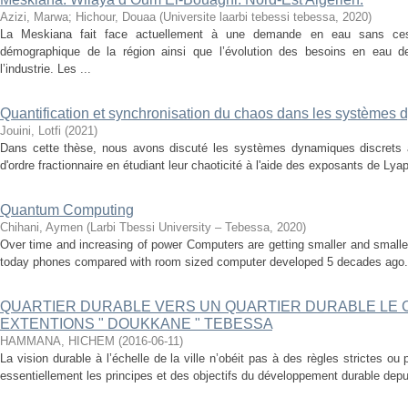
Azizi, Marwa
;
Hichour, Douaa
(
Universite laarbi tebessi tebessa
,
2020
)
La Meskiana fait face actuellement à une demande en eau sans cesse
démographique de la région ainsi que l’évolution des besoins en eau de 
l’industrie. Les ...
Quantification et synchronisation du chaos dans les systèmes 
Jouini, Lotfi
(
2021
)
Dans cette thèse, nous avons discuté les systèmes dynamiques discrets a
d'ordre fractionnaire en étudiant leur chaoticité à l'aide des exposants de Lyapu
Quantum Computing
Chihani, Aymen
(
Larbi Tbessi University – Tebessa
,
2020
)
Over time and increasing of power Computers are getting smaller and smaller
today phones compared with room sized computer developed 5 decades ago. a
QUARTIER DURABLE VERS UN QUARTIER DURABLE LE 
EXTENTIONS " DOUKKANE " TEBESSA
HAMMANA, HICHEM
(
2016-06-11
)
La vision durable à l’échelle de la ville n’obéit pas à des règles strictes ou
essentiellement les principes et des objectifs du développement durable depu