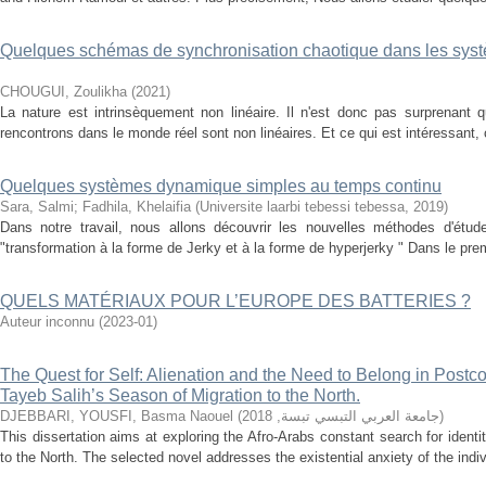
Quelques schémas de synchronisation chaotique dans les syst
CHOUGUI, Zoulikha
(
2021
)
La nature est intrinsèquement non linéaire. Il n'est donc pas surprenant
rencontrons dans le monde réel sont non linéaires. Et ce qui est intéressant,
Quelques systèmes dynamique simples au temps continu
Sara, Salmi
;
Fadhila, Khelaifia
(
Universite laarbi tebessi tebessa
,
2019
)
Dans notre travail, nous allons découvrir les nouvelles méthodes d'étud
"transformation à la forme de Jerky et à la forme de hyperjerky " Dans le premié
QUELS MATÉRIAUX POUR L’EUROPE DES BATTERIES ?
Auteur inconnu
(
2023-01
)
The Quest for Self: Alienation and the Need to Belong in Postco
Tayeb Salih’s Season of Migration to the North.
DJEBBARI, YOUSFI, Basma Naouel
(
2018
,
جامعة العربي التبسي تبسة
)
This dissertation aims at exploring the Afro-Arabs constant search for ident
to the North. The selected novel addresses the existential anxiety of the indi