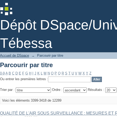
Parcourir par titre
Dépôt DSpace/Unive
Tébessa
Accueil de DSpace
→
Parcourir par titre
Parcourir par titre
0-9
A
B
C
D
E
F
G
H
I
J
K
L
M
N
O
P
Q
R
S
T
U
V
W
X
Y
Z
Ou entrer les premières lettres :
Trier par :
Ordre :
Résultats :
Voici les éléments 3399-3418 de 12289
QUALITÉ DE L'AIR SOUS SURVEILLANCE : MESURES ET