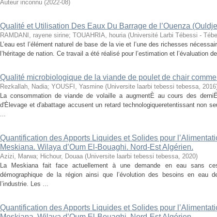
Auteur inconnu
(
2022-08
)
Qualité et Utilisation Des Eaux Du Barrage de l’Ouenza (Ouldj
RAMDANI, rayene sirine
;
TOUAHRIA, houria
(
Université Larbi Tébessi - Téb
L’eau est l’élément naturel de base de la vie et l’une des richesses nécessai
l’héritage de nation. Ce travail a été réalisé pour l’estimation et l’évaluation de
Qualité microbiologique de la viande de poulet de chair comme
Rezkallah, Nadia
;
YOUSFI, Yasmine
(
Universite laarbi tebessi tebessa
,
2016
La consommation de viande de volaille a augmentÈ au cours des derniËr
d'Èlevage et d'abattage accusent un retard technologiqueretentissant non seu
...
Quantification des Apports Liquides et Solides pour l’Alimenta
Meskiana. Wilaya d’Oum El-Bouaghi. Nord-Est Algérien.
Azizi, Marwa
;
Hichour, Douaa
(
Universite laarbi tebessi tebessa
,
2020
)
La Meskiana fait face actuellement à une demande en eau sans cesse
démographique de la région ainsi que l’évolution des besoins en eau de 
l’industrie. Les ...
Quantification des Apports Liquides et Solides pour l’Alimenta
Meskiana. Wilaya d’Oum El-Bouaghi. Nord-Est Algérien.