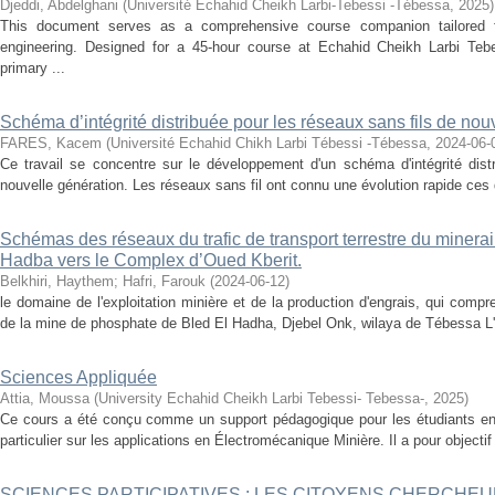
Djeddi, Abdelghani
(
Université Echahid Cheikh Larbi-Tebessi -Tébessa
,
2025
)
This document serves as a comprehensive course companion tailored fo
engineering. Designed for a 45-hour course at Echahid Cheikh Larbi Tebes
primary ...
Schéma d’intégrité distribuée pour les réseaux sans fils de nou
FARES, Kacem
(
Université Echahid Chikh Larbi Tébessi -Tébessa
,
2024-06-
Ce travail se concentre sur le développement d'un schéma d'intégrité dist
nouvelle génération. Les réseaux sans fil ont connu une évolution rapide ces
Schémas des réseaux du trafic de transport terrestre du minera
Hadba vers le Complex d’Oued Kberit.
Belkhiri, Haythem
;
Hafri, Farouk
(
2024-06-12
)
le domaine de l'exploitation minière et de la production d'engrais, qui compr
de la mine de phosphate de Bled El Hadha, Djebel Onk, wilaya de Tébessa L'A
Sciences Appliquée
Attia, Moussa
(
University Echahid Cheikh Larbi Tebessi- Tebessa-
,
2025
)
Ce cours a été conçu comme un support pédagogique pour les étudiants en
particulier sur les applications en Électromécanique Minière. Il a pour objectif 
SCIENCES PARTICIPATIVES : LES CITOYENS CHERCHE