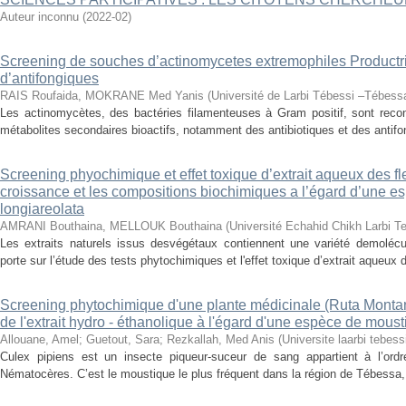
Auteur inconnu
(
2022-02
)
Screening de souches d’actinomycetes extremophiles Productric
d’antifongiques
RAIS Roufaida, MOKRANE Med Yanis
(
Université de Larbi Tébessi –Tébess
Les actinomycètes, des bactéries filamenteuses à Gram positif, sont recon
métabolites secondaires bioactifs, notamment des antibiotiques et des antifo
Screening phyochimique et effet toxique d’extrait aqueux des fl
croissance et les compositions biochimiques a l’égard d’une e
longiareolata
AMRANI Bouthaina, MELLOUK Bouthaina
(
Université Echahid Chikh Larbi T
Les extraits naturels issus desvégétaux contiennent une variété demolécul
porte sur l’étude des tests phytochimiques et l'effet toxique d’extrait aqueux 
Screening phytochimique d'une plante médicinale (Ruta Montana) 
de l'extrait hydro - éthanolique à l'égard d'une espèce de mous
Allouane, Amel
;
Guetout, Sara
;
Rezkallah, Med Anis
(
Universite laarbi tebes
Culex pipiens est un insecte piqueur-suceur de sang appartient à l’ord
Nématocères. C’est le moustique le plus fréquent dans la région de Tébessa,