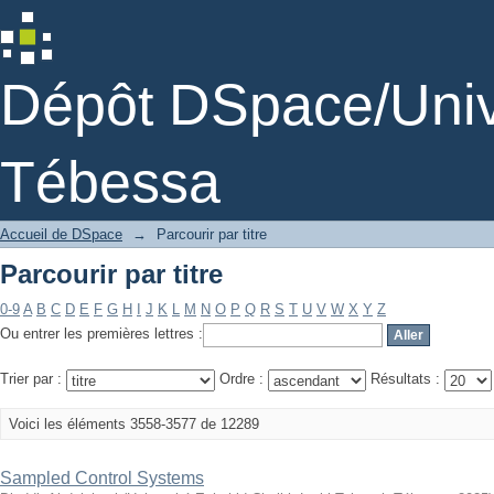
Parcourir par titre
Dépôt DSpace/Unive
Tébessa
Accueil de DSpace
→
Parcourir par titre
Parcourir par titre
0-9
A
B
C
D
E
F
G
H
I
J
K
L
M
N
O
P
Q
R
S
T
U
V
W
X
Y
Z
Ou entrer les premières lettres :
Trier par :
Ordre :
Résultats :
Voici les éléments 3558-3577 de 12289
Sampled Control Systems