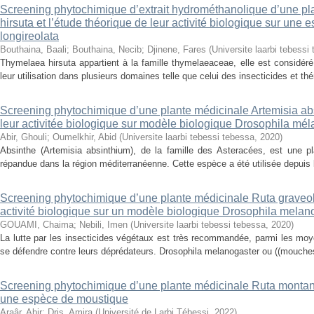
Screening phytochimique d’extrait hydrométhanolique d’une p
hirsuta et l’étude théorique de leur activité biologique sur une
longireolata
Bouthaina, Baali
;
Bouthaina, Necib
;
Djinene, Fares
(
Universite laarbi tebessi
Thymelaea hirsuta appartient à la famille thymelaeaceae, elle est considé
leur utilisation dans plusieurs domaines telle que celui des insecticides et th
Screening phytochimique d’une plante médicinale Artemisia abs
leur activitée biologique sur modèle biologique Drosophila mé
Abir, Ghouli
;
Oumelkhir, Abid
(
Universite laarbi tebessi tebessa
,
2020
)
Absinthe (Artemisia absinthium), de la famille des Asteracées, est une p
répandue dans la région méditerranéenne. Cette espèce a été utilisée depuis l
Screening phytochimique d’une plante médicinale Ruta graveole
activité biologique sur un modèle biologique Drosophila melan
GOUAMI, Chaima
;
Nebili, Imen
(
Universite laarbi tebessi tebessa
,
2020
)
La lutte par les insecticides végétaux est très recommandée, parmi les mo
se défendre contre leurs déprédateurs. Drosophila melanogaster ou ((mouches d
Screening phytochimique d’une plante médicinale Ruta montana 
une espèce de moustique
Araâr, Abir
;
Dris, Amira
(
Université de Larbi Tébessi
,
2022
)