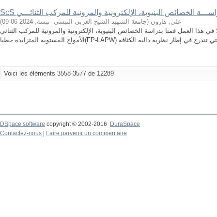
ScS ســـة الخصائص البنيوية، الإلكترونية والمرونية للمركب الثنائـــي
)
2024-06-09
,
جامعة الشهيد الشيخ العربي التبسي -تبسة
(
علي, هارون
في هذا العمل قمنا بدراسة الخصائص البنيوية، الإلكترونية والمرونية للمركب الثنائي ScS وفق حالته البلورية( NaCl) ، باستخدام
Voici les éléments 3558-3577 de 12289
DSpace software
copyright © 2002-2016
DuraSpace
Contactez-nous
|
Faire parvenir un commentaire