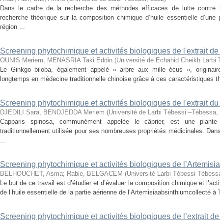
Dans le cadre de la recherche des méthodes efficaces de lutte contre 
recherche théorique sur la composition chimique d’huile essentielle d’une
région ...
Screening phytochimique et activités biologiques de l'extrait d
OUNIS Meriem, MENASRIA Taki Eddin
(
Université de Echahid Cheikh Larbi
Le Ginkgo biloba, également appelé « arbre aux mille écus », originaire 
longtemps en médecine traditionnelle chinoise grâce à ces caractéristiques t
Screening phytochimique et activités biologiques de l'extrait d
DJEDILI Sara, BENDJEDDA Meriem
(
Université de Larbi Tébessi –Tébessa
,
Capparis spinosa, communément appelée le câprier, est une plante o
traditionnellement utilisée pour ses nombreuses propriétés médicinales. Dans
...
Screening phytochimique et activités biologiques de l’Artemisi
BELHOUCHET, Asma
;
Rabie, BELGACEM
(
Université Larbi Tébessi Tébess
Le but de ce travail est d’étudier et d’évaluer la composition chimique et l’acti
de l’huile essentielle de la partie aérienne de l’Artemisiaabsinthiumcollecté à T
Screening phytochimique et activités biologiques de l’extrait d