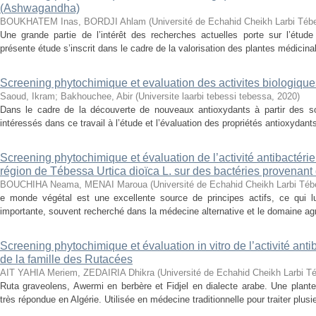
(Ashwagandha)
BOUKHATEM Inas, BORDJI Ahlam
(
Université de Echahid Cheikh Larbi Téb
Une grande partie de l’intérêt des recherches actuelles porte sur l’étude
présente étude s’inscrit dans le cadre de la valorisation des plantes médicinale
Screening phytochimique et evaluation des activites biologique
Saoud, Ikram
;
Bakhouchee, Abir
(
Universite laarbi tebessi tebessa
,
2020
)
Dans le cadre de la découverte de nouveaux antioxydants à partir des 
intéressés dans ce travail à l’étude et l’évaluation des propriétés antioxydants
Screening phytochimique et évaluation de l’activité antibactéri
région de Tébessa Urtica dioïca L. sur des bactéries provenant d
BOUCHIHA Neama, MENAI Maroua
(
Université de Echahid Cheikh Larbi Té
e monde végétal est une excellente source de principes actifs, ce qui lui
importante, souvent recherché dans la médecine alternative et le domaine agro
Screening phytochimique et évaluation in vitro de l’activité ant
de la famille des Rutacées
AIT YAHIA Meriem, ZEDAIRIA Dhikra
(
Université de Echahid Cheikh Larbi T
Ruta graveolens, Awermi en berbère et Fidjel en dialecte arabe. Une plant
très répondue en Algérie. Utilisée en médecine traditionnelle pour traiter plus