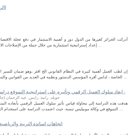
االر
أدركت الجزائر كغيرها من الدول دور و أهمية الاستثمار في دفع عجلة الاقتصاد
إعداد إستراتيجية استثمارية من خلال جملة من الإصلاحات الاقتصادية و القانونية تهدف إلى توفير بيئة حمائية ...
ن
إن لطب العمل أهمية كبيرة في النظام القانوني الج اقئر ،وهو ضمان للسير
الخاصة ، لذلس أقره المؤسس الدستور ونظمه في العديد من القوانين والتنظيمات ، كما ألقم الهيئات والممارسين الطبيين ...
ابعاد سلوك العميل الرقمي وتأثيره على إستراتيجية التموقع دراسة حالة: الوكالة التجارية موبيليس -تبسة -
خويلد, رانية
;
رايس, عبد الرحمان
(
جا
هدفت هذه الدراسة إلى محاولة قياس تأثير سلوك العميل الرقمي بأبعاده المتمثل
التموقع في وكالة موبيليس تبسة، حيث اعتمدت الدراسة على استخدام المنهج الوصفي التحليلي من خلال وصف متغيرات ...
اتجاهات اساتذة التربية والرياضية 