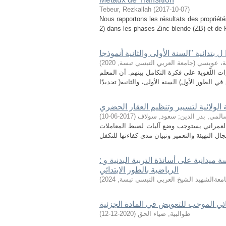
Tebeur, Rezkallah
(
2017-10-07
)
Nous rapportons les résultats des propriété
2) dans les phases Zinc blende (ZB) et de
دية، عويسي
(
جامعة العربي التبسي تبسة
,
2020
)
ت اللّغوية على فكرة التكامل بينهم. أن المعلم
ة الولائية لتسيير وتنظيم العقار الحضري
المي, بدر الدين
;
سعود, سولاف
(
2017-06-10
)
ط العمراني يستوجب وضع آليات لضبط المعاملات
: االتربية البدنية و الرياضية للتعليم الابتدائي- الواقع والمؤمول دراسة ميدانية على أساتذة التربية البدنية و
الرياضية بالطور الابتدائي
معةالشهيد الشيخ العربي التبسي تبسة
,
2024
)
ئي الموجب للتعويض في المادة الجزئية
طوالبية, ضياء الحق
(
2020-12-12
)