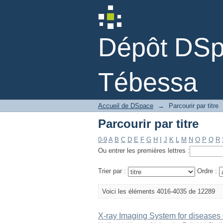
Parcourir par titre
Dépôt DSpa
Tébessa
Accueil de DSpace
→
Parcourir par titre
Parcourir par titre
0-9
A
B
C
D
E
F
G
H
I
J
K
L
M
N
O
P
Q
R
Ou entrer les premières lettres :
Trier par :
Ordre :
Voici les éléments 4016-4035 de 12289
X-ray Imaging System for diseases 