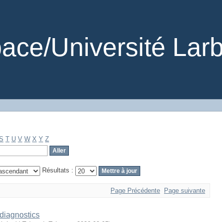
ce/Université Larb
S
T
U
V
W
X
Y
Z
Résultats :
Page Précédente
Page suivante
diagnostics