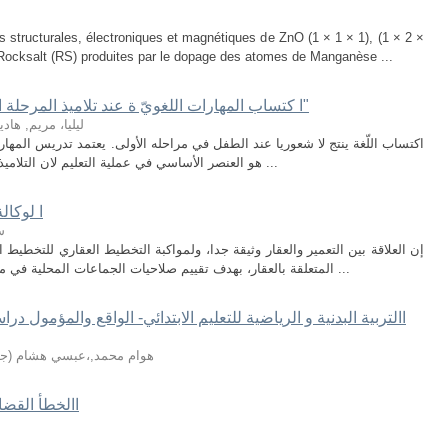
s structurales, électroniques et magnétiques de ZnO (1 × 1 × 1), (1 × 2 ×
 Rocksalt (RS) produites par le dopage des atomes de Manganèse ...
ا كتساب المهارات اللغويّ ة عند تلاميذ المرحلة ا ل بتدائية "السنة الأولى والثانية أنموذجا"
ليليا، مريم, ها
اكتساب اللّغة ينتج لا شعوريا عند الطفل في مراحله الأولى. يعتمد تدريس المهارا
هو العنصر الأساسي في عملية التعليم لان التلاميذ في الطور الأول) السنة الأولى، والثانية( تحديدًا ...
ا لوكال
س
إن العلاقة بين التعمير والعقار وثيقة جدا، ولمواكبة التخطيط العقاري للتخطي
المتعلقة بالعقار، بهدف تقييم صلاحيات الجماعات المحلية في مجال التهيئة والتعمير وتبيان مدى كفاءتها للتكفل ...
هوام محمد,،عبسي هشام
(
جا
االخطأ القضا