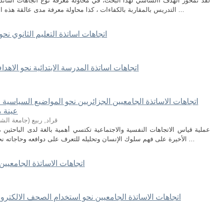
لقد تمحور الهدف األساسي لهذا البحث، في محاولة معرفة نوع اتجاهات أساتذة الت
التدريس بالمقاربة بالكفاءات ، كذا محاولة معرفة مدى عالقة هذه االتجاهات بعدد من المتغيرات كالجنس والشهادة ...
اتجاهات اساتذة التعليم الثانوي نحو
اتجاهات اساتذة المدرسة الابتدائية نحو الاهد
اتجاهات الاساتذة الجامعيين الجزائريين نحو المواضيع السياسية ع
عينة م
قراد, ربيع
(
جامعة الشه
عملية قياس الاتجاهات النفسية والاجتماعية تكتسي أهمية بالغة لدى الباحثين م
الأخيرة على فهم سلوك الإنسان وتحليله للتعرف على دوافعه وحاجاته نحو مختلف المواضيع في المجتمع خاصة في ظل ...
اتجاهات الاساتذة الجامعيين 
اتجاهات الاساتذة الجامعيين نحو استخدام الصحف الالكترون