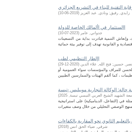
قابة التقنية للبناء في التشريع الجزائري
زايدي, رفيق
;
ونادي, عبد العزيز
(
2019-06-10
)
االستثمار في األمالك الخاصة للدولة
جدواني, عامر
(
2023-07-10
)
، وإنعاش التنمية فبادرت بداية من التسعينات
اإلطار التنظيمي لطب
صر, حسين
;
فتح الله, علاء الدين
(
2020-12-29
)
 الحسن للمراف والمؤسسات سواء العمومية أو
معة الشهيد الشيخ العربي التبسي تبسة
,
2025
)
ة في (التفاعل، الديناميكية) على استراتيجية
بالتعليم الثانوي نحو المقاربة بالكفاءات
شرقي, ضياء الحق انس
(
2018
)