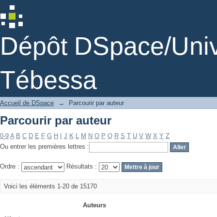
Parcourir par auteur
Dépôt DSpace/Unive
Tébessa
Accueil de DSpace
→
Parcourir par auteur
Parcourir par auteur
0-9
A
B
C
D
E
F
G
H
I
J
K
L
M
N
O
P
Q
R
S
T
U
V
W
X
Y
Z
Ou entrer les premières lettres :
Ordre :
Résultats :
Voici les éléments 1-20 de 15170
Auteurs