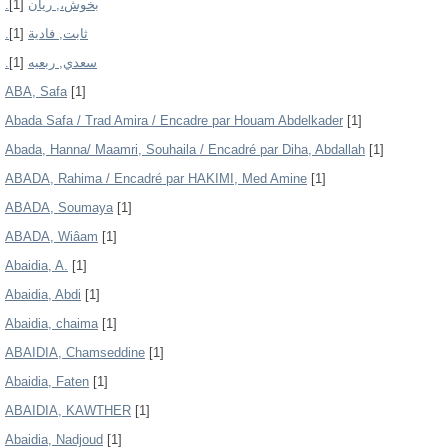
[1]
.بخوش،, ريان
[1]
.ثابت, فادية
[1]
.سعدي, ربعيه
ABA, Safa
[1]
Abada Safa / Trad Amira / Encadre par Houam Abdelkader
[1]
Abada, Hanna/ Maamri, Souhaila / Encadré par Diha, Abdallah
[1]
ABADA, Rahima / Encadré par HAKIMI, Med Amine
[1]
ABADA, Soumaya
[1]
ABADA, Wiâam
[1]
Abaidia, A.
[1]
Abaidia, Abdi
[1]
Abaidia, chaima
[1]
ABAIDIA, Chamseddine
[1]
Abaidia, Faten
[1]
ABAIDIA, KAWTHER
[1]
Abaidia, Nadjoud
[1]