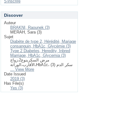
S'inscrire
Discover
Auteur
BRAKNI, Raounek (3)
MERAH, Sara (3)
Sujet
Diabète de type 2, Hérédité, Mariage
consanguin, HbA1c, Glycémie (3)
Type 2 Diabetes, Heredity, Inbred
Marriage, HbA1c, Glycemia (3)
مرض السكرينوع2،زواج
الأقارب،الوراثة،HbA1c، سكر الدم (3)
... View More
Date Issued
2019 (3)
Has File(s)
Yes (3)