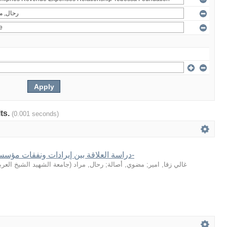
lts.
(0.001 seconds)
دراسة العلاقة بين إيرادات ونفقات مؤسسة صوميفوص-تبسة-
جامعة الشهيد الشيخ العر
(
رحال, مراد
;
مضوي, أصالة
;
غالي زقا, امير