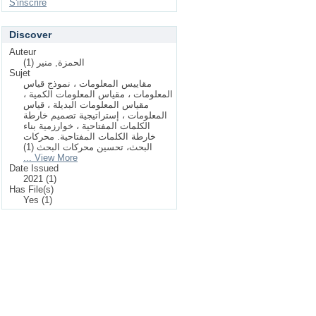
S'inscrire
Discover
Auteur
الحمزة, منير (1)
Sujet
مقاييس المعلومات ، نموذج قياس
المعلومات ، مقياس المعلومات الكمية ،
مقياس المعلومات البديلة ، قياس
المعلومات ، إستراتيجية تصميم خارطة
الكلمات المفتاحية ، خوارزمية بناء
خارطة الكلمات المفتاحية. محركات
البحث، تحسين محركات البحث (1)
... View More
Date Issued
2021 (1)
Has File(s)
Yes (1)