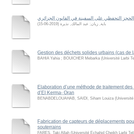
الحجز التحفظي على السفينة في القانون الجزائري
)
2019-06-15
(
عبد المالك, نذيرة
;
باية, زيان
Gestion des déchets solides urbains (cas de 
BAHIA Yahia ; BOUICHER Mebarka
(
Université Larbi 
Elaboration d’une méthode de traitement des 
d’El Kerma- Oran
BENABDELOUAHAB, SAIDI, Siham Louiza
(
Université
Fabrication de capteurs de déplacements pour
souterrains
FARES, Taki Allah
(
Université Echahid Cheikh Larbi Te