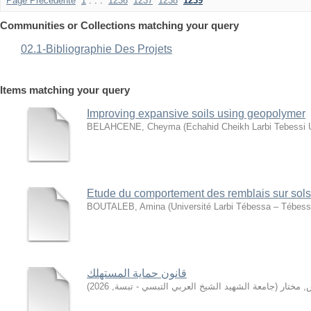
Page Précédente
1
. . .
1236
1237
1238
1239
Communities or Collections matching your query
02.1-Bibliographie Des Projets
Items matching your query
Improving expansive soils using geopolymer
BELAHCENE, Cheyma
(
Echahid Cheikh Larbi Tebessi 
Etude du comportement des remblais sur sol
BOUTALEB, Amina
(
Université Larbi Tébessa – Tébes
قانون حماية المستهلك
)
2026
,
جامعة الشهيد الشيخ العربي التبسي - تبسة
(
, مختار