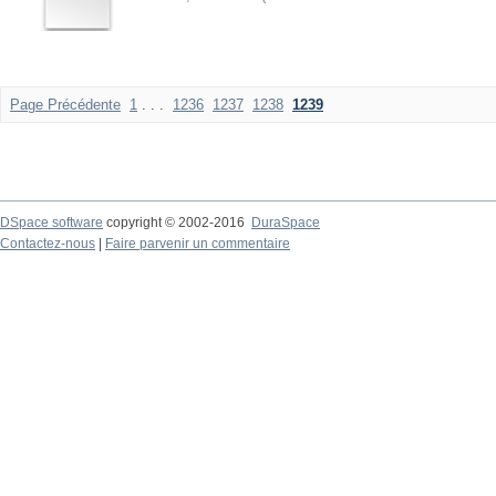
Page Précédente
1
. . .
1236
1237
1238
1239
DSpace software
copyright © 2002-2016
DuraSpace
Contactez-nous
|
Faire parvenir un commentaire