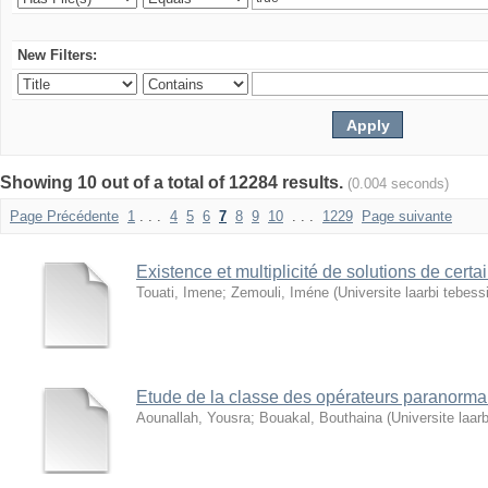
New Filters:
Showing 10 out of a total of 12284 results.
(0.004 seconds)
Page Précédente
1
. . .
4
5
6
7
8
9
10
. . .
1229
Page suivante
Existence et multiplicité de solutions de certa
Touati, Imene
;
Zemouli, Iméne
(
Universite laarbi tebess
Etude de la classe des opérateurs paranorm
Aounallah, Yousra
;
Bouakal, Bouthaina
(
Universite laar