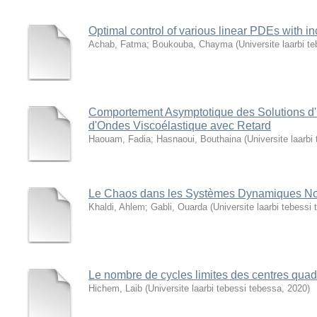
Optimal control of various linear PDEs with i
Achab, Fatma
;
Boukouba, Chayma
(
Universite laarbi t
Comportement Asymptotique des Solutions d
d'Ondes Viscoélastique avec Retard
Haouam, Fadia
;
Hasnaoui, Bouthaina
(
Universite laarbi
Le Chaos dans les Systèmes Dynamiques Non
Khaldi, Ahlem
;
Gabli, Ouarda
(
Universite laarbi tebessi
Le nombre de cycles limites des centres quad
Hichem, Laib
(
Universite laarbi tebessi tebessa
,
2020
)