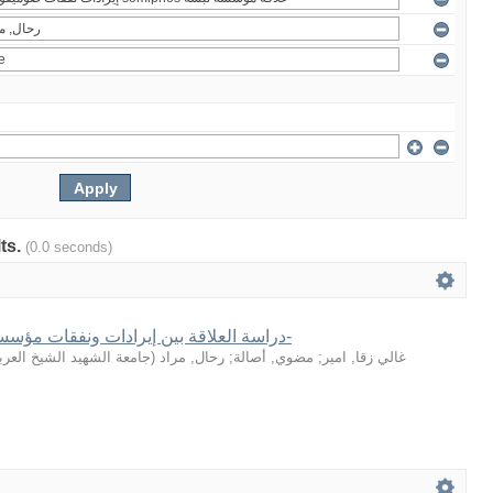
lts.
(0.0 seconds)
دراسة العلاقة بين إيرادات ونفقات مؤسسة صوميفوص-تبسة-
جامعة الشهيد الشيخ العر
(
رحال, مراد
;
مضوي, أصالة
;
غالي زقا, امير