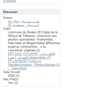
S'inscrire
Discover
Auteur
شيــــــمــــاء, جولاح (1)
لـــــــيـلى, مسعودي (1)
Sujet
commune de Bedjen (El Ogla) de la
Wilaya de Tébessa: visiteuses des
plantes spontanées: Andrenidae,
Halictidae et Megachilidae:différentes
espèces inventoriées : e la
couverture végétale (1)
DFT,GGA ,FP-LAPW , الالكترونيات
الضوئية , أجهزة photovoltaic (1)
FP-LAPW,DFT,GGA+U ,
Optoélectronique , Photovoltaïque (1)
... View More
Date Issued
2020 (1)
Has File(s)
Yes (1)