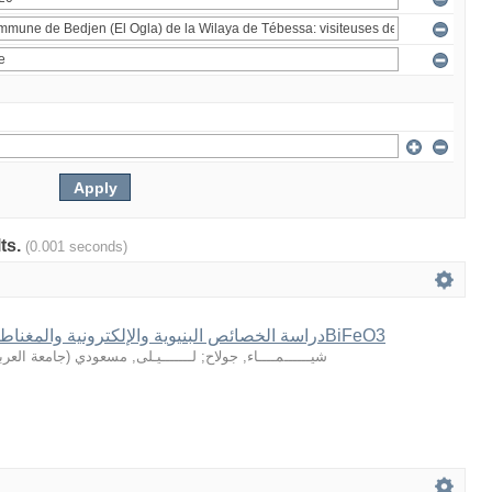
lts.
(0.001 seconds)
دراسة الخصائص البنيوية والإلكترونية والمغناطيسية للبروفيسكيتBiFeO3
جامعة العر
(
لـــــــيـلى, مسعودي
;
شيــــــمــــاء, جولاح