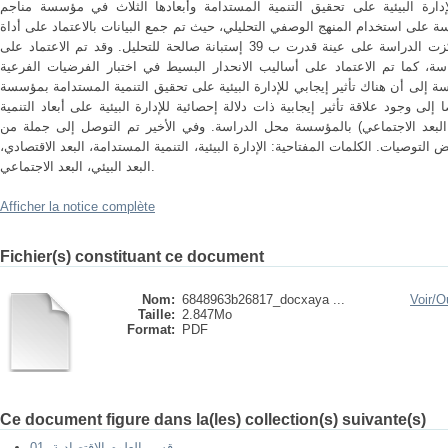
دارة البيئية على تحقيق التنمية المستدامة وأبعادها الثلاث في مؤسسة مناجم
 على استخدام المنهج الوصفي التحليلي، حيث تم جمع البيانات بالاعتماد على أداة
الدراسة والمتمثلة في الاستبيان، وقد ارتكزت الدراسة على عينة قدرت ب 39 إستبانة صالحة للتحليل. وقد تم الاعتماد على
، كما تم الاعتماد على أساليب الانحدار البسيط في اختبار الفرضيات الفرعية
 إلى أن هناك تأثير إيجابي للإدارة البيئية على تحقيق التنمية المستدامة بمؤسسة
ى وجود علاقة تأثير إيجابية ذات دلالة إحصائية للإدارة البيئية على أبعاد التنمية
ي، البعد الاجتماعي) بالمؤسسة محل الدراسة. وفي الأخير تم التوصل إلى جملة من
ض التوصيات. الكلمات المفتاحية: الإدارة البيئية، التنمية المستدامة، البعد الاقتصادي،
البعد البيئي، البعد الاجتماعي.
Afficher la notice complète
Fichier(s) constituant ce document
Nom:
6848963b26817_docxaya ...
Voir/
Ou
Taille:
2.847Mo
Format:
PDF
Ce document figure dans la(les) collection(s) suivante(s)
01- قسم العلوم الإقتصادية