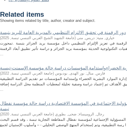
Related items
Showing items related by title, author, creator and subject.
دور الرقمنة في تحقيق الالتزام التنظيمي بالمديرية العامة للبريد بتبسة
خياري, منية
;
دريس, منى
(
جامعة الشهيد الشيخ العربي التبسي تبسة
,
2025
)
قمنة في تعزيز الإلتزام التنظيمي داخل مؤسسة بريد الجزائر بتبسة .تمحورت
يات التكنولوجية الحديثة بمؤسسة بريد الجزائر و دراسة تأثير تطبيق أبعاد الرقمنة
...
شرية الخضراءواستدامة المؤسسات دراسة حالة مؤسسة الإسمنت-تبسىة
فارس, منال
;
نور الهدى, بودبوس
(
جامعة العربي التبسي تبسة
,
2022
)
دارة الموارد البشرية الخضراء وإستدامة المؤسسات تم تقديم الدراسة التطبيقية
 الأهداف تم إعتماد دراسة وصفية تحليلة لمعطيات المنظمة محل الدراسة إضافة
...
سؤولية الاجتماعية في المؤسسة الاقتصادية دراسة حالة مؤسسة نفطال
تبسة
رجال, الروميساء
;
ضحى, بطوري
(
جامعة العربي التبسي تبسة
,
2020
)
ل المسؤولية الإجتماعية لمؤسسة نفطال المقاطعة التجارية تبسة ، وقد قسم البحث