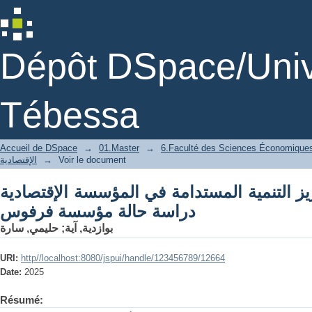
ة في المؤسسة الإقتصادية دراسة حالة مؤسسة
فرفوس
Dépôt DSpace/Unive
Tébessa
Accueil de DSpace
→
01.Master
→
6.Faculté des Sciences Économiques
Voir le document
→
الإقتصادية
تعزيز التنمية المستدامة في المؤسسة الإقتصادية
دراسة حالة مؤسسة فرفوس
بوازدية, آية
;
حليمي, سارة
URI:
http//localhost:8080/jspui/handle/123456789/12664
Date:
2025
Résumé: