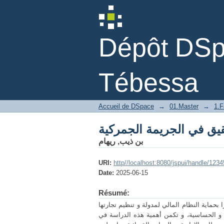
يق في الجريمة الجمركية
Dépôt DSpa
Tébessa
Accueil de DSpace
→
01.Master
→
1.F
يق في الجريمة الجمركية
بن ذيب, ريهام
URI:
http//localhost:8080/jspui/handle/12
Date:
2025-06-15
Résumé:
بحماية النظام المالي لمدولة و تنظيم تجارتها
ة و الحساسية، و تكمن أهمية هذه الدراسة في