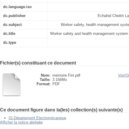
dc.language.iso
dc.publisher
Echahid Cheikh Lar
dc.subject
Worker safety, health management syst
dc.title
Worker safety and health management system 
dc.type
Fichier(s) constituant ce document
Nom:
memoire Fini.pdf
Voir/
Ou
Taille:
3.156Mo
Format:
PDF
Ce document figure dans la(les) collection(s) suivante(s)
01-Département Electromécanique
Afficher la notice abrégée