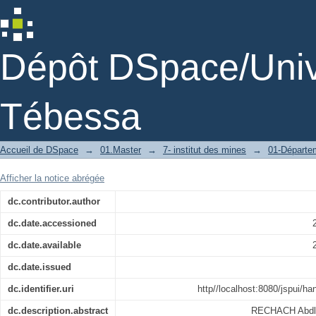
Worker safety and health management
Dépôt DSpace/Unive
Tébessa
Accueil de DSpace
→
01.Master
→
7- institut des mines
→
01-Départe
Afficher la notice abrégée
dc.contributor.author
dc.date.accessioned
dc.date.available
dc.date.issued
dc.identifier.uri
http//localhost:8080/jspui/h
dc.description.abstract
RECHACH Abdlek