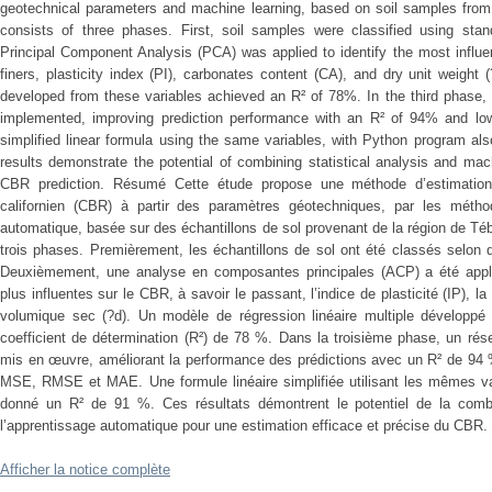
geotechnical parameters and machine learning, based on soil samples fro
consists of three phases. First, soil samples were classified using stan
Principal Component Analysis (PCA) was applied to identify the most influe
finers, plasticity index (PI), carbonates content (CA), and dry unit weight 
developed from these variables achieved an R² of 78%. In the third phase, 
implemented, improving prediction performance with an R² of 94% and
simplified linear formula using the same variables, with Python program a
results demonstrate the potential of combining statistical analysis and mach
CBR prediction. Résumé Cette étude propose une méthode d’estimation i
californien (CBR) à partir des paramètres géotechniques, par les méthod
automatique, basée sur des échantillons de sol provenant de la région de 
trois phases. Premièrement, les échantillons de sol ont été classés selon 
Deuxièmement, une analyse en composantes principales (ACP) a été appliqué
plus influentes sur le CBR, à savoir le passant, l’indice de plasticité (IP), 
volumique sec (?d). Un modèle de régression linéaire multiple développé à
coefficient de détermination (R²) de 78 %. Dans la troisième phase, un rés
mis en œuvre, améliorant la performance des prédictions avec un R² de 94 %
MSE, RMSE et MAE. Une formule linéaire simplifiée utilisant les mêmes v
donné un R² de 91 %. Ces résultats démontrent le potentiel de la combin
l’apprentissage automatique pour une estimation efficace et précise du CBR.
Afficher la notice complète