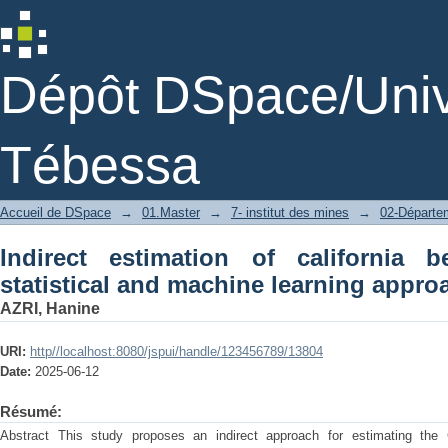
Indirect estimation of california be
learning approaches
Dépôt DSpace/Unive
Tébessa
Accueil de DSpace
→
01.Master
→
7- institut des mines
→
02-Départe
Indirect estimation of california b
statistical and machine learning appro
AZRI, Hanine
URI:
http//localhost:8080/jspui/handle/123456789/13804
Date:
2025-06-12
Résumé:
Abstract This study proposes an indirect approach for estimating the 