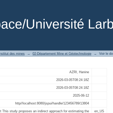
of california bearing ratio using st
ce/Université Larb
institut des mines
→
02-Département Mine et Géotechnologie
→
Voir le d
AZRI, Hanine
2026-03-05T08:24:18Z
2026-03-05T08:24:18Z
2025-06-12
http//localhost:8080/jspui/handle/123456789/13804
t This study proposes an indirect approach for estimating the
en_US