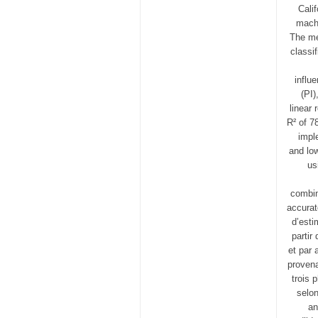
Cali
machi
The me
classi
influ
(PI)
linear
R² of 7
impl
and lo
us
combin
accura
d’esti
partir
et par 
proven
trois 
selo
an