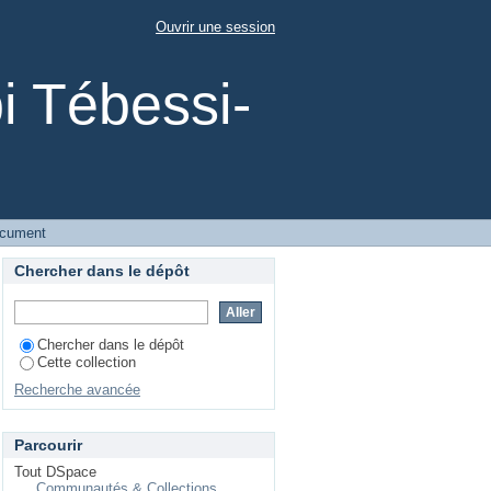
atistical and machine
Ouvrir une session
i Tébessi-
ocument
Chercher dans le dépôt
Chercher dans le dépôt
Cette collection
Recherche avancée
Parcourir
Tout DSpace
Communautés & Collections