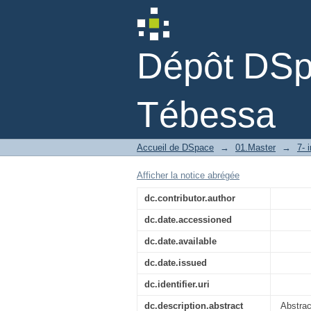
Indirect estimation 
learning approaches
Dépôt DSpa
Tébessa
Accueil de DSpace
→
01.Master
→
7- 
Afficher la notice abrégée
dc.contributor.author
dc.date.accessioned
dc.date.available
dc.date.issued
dc.identifier.uri
dc.description.abstract
Abstrac