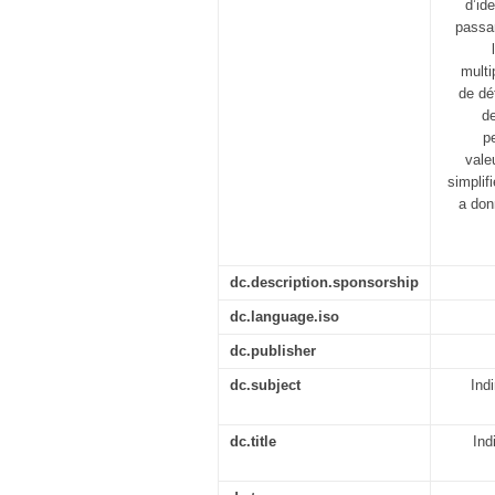
d’id
passan
multi
de dé
de
p
vale
simplif
a don
dc.description.sponsorship
dc.language.iso
dc.publisher
dc.subject
Indi
dc.title
Ind