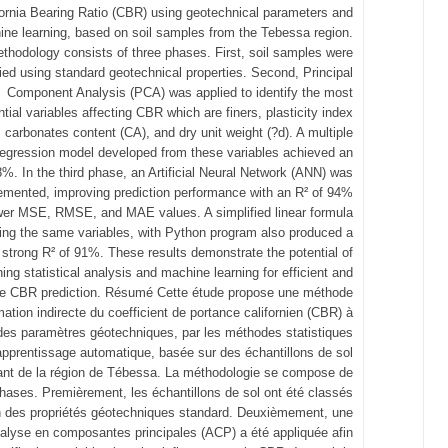
fornia Bearing Ratio (CBR) using geotechnical parameters and
ne learning, based on soil samples from the Tebessa region.
thodology consists of three phases. First, soil samples were
fied using standard geotechnical properties. Second, Principal
Component Analysis (PCA) was applied to identify the most
ential variables affecting CBR which are finers, plasticity index
, carbonates content (CA), and dry unit weight (?d). A multiple
 regression model developed from these variables achieved an
8%. In the third phase, an Artificial Neural Network (ANN) was
emented, improving prediction performance with an R² of 94%
wer MSE, RMSE, and MAE values. A simplified linear formula
ing the same variables, with Python program also produced a
strong R² of 91%. These results demonstrate the potential of
ing statistical analysis and machine learning for efficient and
te CBR prediction. Résumé Cette étude propose une méthode
mation indirecte du coefficient de portance californien (CBR) à
 des paramètres géotechniques, par les méthodes statistiques
apprentissage automatique, basée sur des échantillons de sol
ant de la région de Tébessa. La méthodologie se compose de
phases. Premièrement, les échantillons de sol ont été classés
n des propriétés géotechniques standard. Deuxièmement, une
alyse en composantes principales (ACP) a été appliquée afin