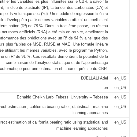
entifier les variables les plus influentes sur le CBR, à savoir le
t, l’indice de plasticité (IP), la teneur des carbonates (CA) et
le poids volumique sec (?d). Un modèle de régression linéaire
ple développé à partir de ces variables a atteint un coefficient
termination (R²) de 78 %. Dans la troisième phase, un réseau
 neurones artificiels (RNA) a été mis en œuvre, améliorant la
erformance des prédictions avec un R² de 94 % ainsi que des
urs plus faibles de MSE, RMSE et MAE. Une formule linéaire
iée utilisant les mêmes variables, avec le programme Python,
né un R² de 91 %. Ces résultats démontrent le potentiel de la
combinaison de l’analyse statistique et de l’apprentissage
automatique pour une estimation efficace et précise du CBR.
DJELLALI Adel
en_US
en
en_US
Echahid Cheikh Larbi Tebessi University – Tebessa
en_US
rect estimation , california bearing ratio , statistical , machine
en_US
learning approaches
irect estimation of california bearing ratio using statistical and
en_US
machine learning approaches