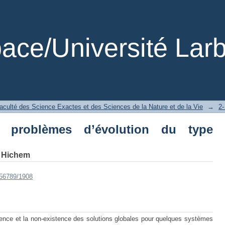
oblèmes d’évolution du type paraboliq
ce/Université Larb
aculté des Science Exactes et des Sciences de la Nature et de la Vie
→
 problèmes d’évolution du type
, Hichem
456789/1908
istence et la non-existence des solutions globales pour quelques systèmes