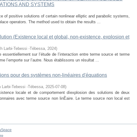
UATIONS AND SYSTEMS
ce of positive solutions of certain nonlinear elliptic and parabolic systems,
place operators. The method used to obtain the results ...
tion (Existence local et global, non-existence, explosion et
kh Larbi-Tebessi -Tébessa
,
2024
)
te essentiellement sur l’étude de l’interaction entre terme source et terme
erme l’emporte sur l’autre. Nous établissons un résultat ...
tions pour des systèmes non-linéaires d'équations
h Larbi-Tebessi -Tébessa
,
2025-07-08
)
xistence locale et de comportement díexplosion des solutions de deux
ionnaires avec terme source non linÈaire. Le terme source non local est
aSpace
re