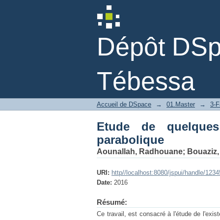
Etude de quelques pr
Dépôt DSpa
Tébessa
Accueil de DSpace
→
01.Master
→
3-F
Etude de quelques
parabolique
Aounallah, Radhouane
;
Bouaziz
URI:
http//localhost:8080/jspui/handle/123
Date:
2016
Résumé:
Ce travail, est consacré à l'étude de l'ex