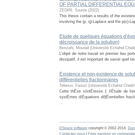
OF PARTIAL DIFFERENTIAL EQ
ZEDIRI, Sounia
(
2022
)
This thesis contain a results of the existen
involving the (p; q)-Laplace and the p(x)-La
Etude de quelques équations d’évolu
décroissance de la solution)
Benzahi, Mourad
(
Université Echahid Chei
L’objet de notre travail en premier lieu por
dissipatif, il est important de savoir quel t
Existence et non-existence de solu
différentielles fractionnaires
Tebessi, Faouzi
(
Université Echahid Cheik
Cette thËse síintÈresse ‡ líÈtude de líe
systËmes díÈquations di§Èrentielles fract
...
DSpace software
copyright © 2002-2016
Dur
Contactez-nous
|
Faire parvenir un commentai