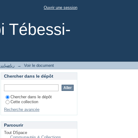
ue
Ouvrir une session
i Tébessi-
2- رياضيات
→
Voir le document
Chercher dans le dépôt
Chercher dans le dépôt
Cette collection
Recherche avancée
Parcourir
Tout DSpace
Communautés & Collections