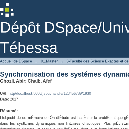
Synchronisation des systémes dynami
Dépôt DSpace/Unive
Tébessa
Accueil de DSpace
→
01.Master
→
3-Faculté des Science Exactes et des
Synchronisation des systémes dynami
Ghozli, Abir
;
Chaib, Afef
URI:
http//localhost:8080/jspui/handle/123456789/1930
Date:
2017
Résumé:
Líobjectif de ce mÈmoire de Ön díÈtude est basÈ sur la problÈmatique gÈnÈ
dans les systËmes dynamiques non linÈaires chaotiques. Plus prÈcisÈ