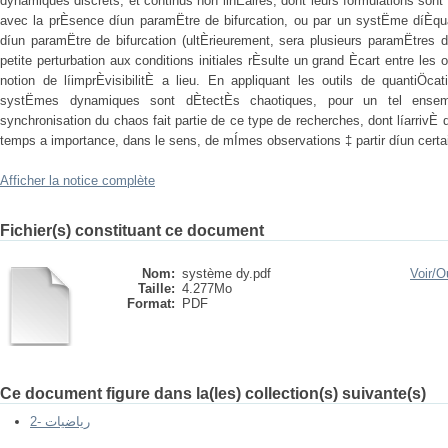
dynamiques discrets, et continus non linÈaires, dont leurs formulations son
avec la prÈsence díun paramËtre de bifurcation, ou par un systËme díÈqua
díun paramËtre de bifurcation (ultÈrieurement, sera plusieurs paramËtres 
petite perturbation aux conditions initiales rÈsulte un grand Ècart entre les 
notion de líimprÈvisibilitÈ a lieu. En appliquant les outils de quantiÖc
systËmes dynamiques sont dÈtectÈs chaotiques, pour un tel ensem
synchronisation du chaos fait partie de ce type de recherches, dont líarri
temps a importance, dans le sens, de mÍmes observations ‡ partir díun certa
Afficher la notice complète
Fichier(s) constituant ce document
Nom:
système dy.pdf
Voir/
Ou
Taille:
4.277Mo
Format:
PDF
Ce document figure dans la(les) collection(s) suivante(s)
2- رياضيات