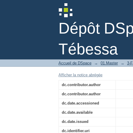
Les méthodes de point
Dépôt DSpa
Tébessa
Accueil de DSpace
→
01.Master
→
3-F
Afficher la notice abrégée
dc.contributor.author
dc.contributor.author
dc.date.accessioned
dc.date.available
dc.date.issued
dc.identifier.uri