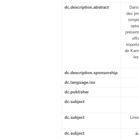
dc.description.abstract
Dans
des pr
simpl
opto
présent
eff
importa
de Karm
les
dc.description.sponsorship
dc.language.iso
dc.publisher
dc.subject
dc.subject
Line
dc.subject
اط