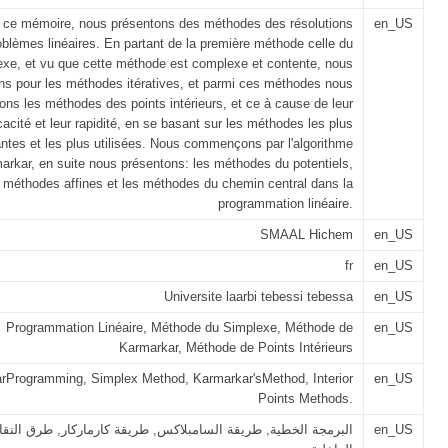
 ce mémoire, nous présentons des méthodes des résolutions
en_US
oblèmes linéaires. En partant de la première méthode celle du
exe, et vu que cette méthode est complexe et contente, nous
ns pour les méthodes itératives, et parmi ces méthodes nous
ons les méthodes des points intérieurs, et ce à cause de leur
icacité et leur rapidité, en se basant sur les méthodes les plus
ntes et les plus utilisées. Nous commençons par l'algorithme
arkar, en suite nous présentons: les méthodes du potentiels,
 méthodes affines et les méthodes du chemin central dans la
programmation linéaire.
SMAAL Hichem
en_US
fr
en_US
Universite laarbi tebessi tebessa
en_US
Programmation Linéaire, Méthode du Simplexe, Méthode de
en_US
Karmarkar, Méthode de Points Intérieurs
arProgramming, Simplex Method, Karmarkar'sMethod, Interior
en_US
Points Methods.
البرمجة الخطية, طريقة السامبلاكس, طريقة كارماركار, طرق النق
en_US