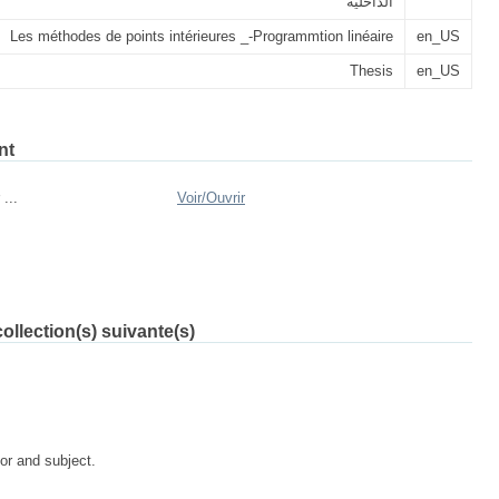
الداخلية
Les méthodes de points intérieures _-Programmtion linéaire
en_US
Thesis
en_US
nt
 ...
Voir/
Ouvrir
ollection(s) suivante(s)
tor and subject.