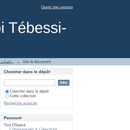
Ouvrir une session
i Tébessi-
2- رياضيات
→
Voir le document
Chercher dans le dépôt
Chercher dans le dépôt
Cette collection
Recherche avancée
Parcourir
Tout DSpace
Communautés & Collections