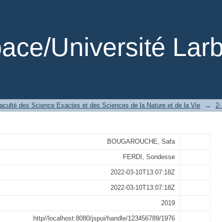
s intérieures _-Programmtion linéaire
ce/Université Larb
aculté des Science Exactes et des Sciences de la Nature et de la Vie
→
BOUGAROUCHE, Safa
FERDI, Sondesse
2022-03-10T13:07:18Z
2022-03-10T13:07:18Z
2019
http//localhost:8080/jspui/handle/123456789/1976