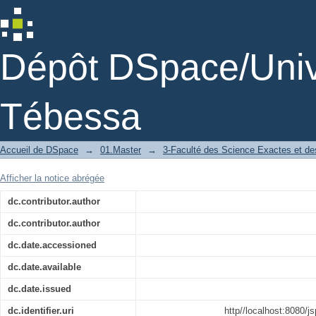
Sur quelques systèmes dynamique à te
Dépôt DSpace/Unive
Tébessa
Accueil de DSpace
→
01.Master
→
3-Faculté des Science Exactes et des
Afficher la notice abrégée
dc.contributor.author
dc.contributor.author
dc.date.accessioned
dc.date.available
dc.date.issued
dc.identifier.uri
http//localhost:8080/