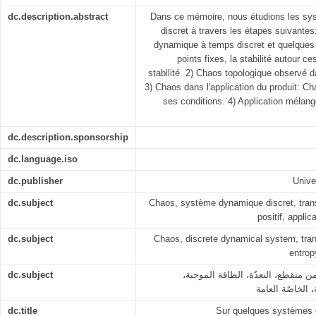
dc.description.abstract
Dans ce mémoire, nous étudions les s
discret à travers les étapes suivantes
dynamique à temps discret et quelques
points fixes, la stabilité autour ce
stabilité. 2) Chaos topologique observé
3) Chaos dans l'application du produit: 
ses conditions. 4) Application mélan
dc.description.sponsorship
dc.language.iso
dc.publisher
Unive
dc.subject
Chaos, système dynamique discret, transit
positif, appli
dc.subject
Chaos, discrete dynamical system, transit
entrop
dc.subject
ن متقطع، التعدٌة، الطاقة الموجبة
dc.title
Sur quelques systèmes 