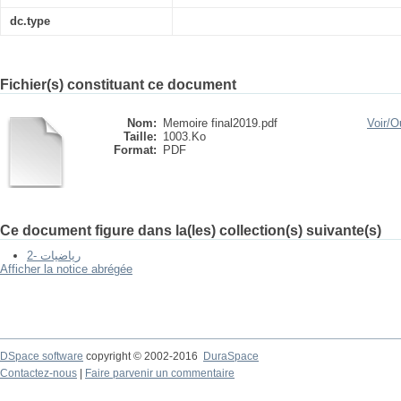
dc.type
Fichier(s) constituant ce document
Nom:
Memoire final2019.pdf
Voir/
Ou
Taille:
1003.Ko
Format:
PDF
Ce document figure dans la(les) collection(s) suivante(s)
2- رياضيات
Afficher la notice abrégée
DSpace software
copyright © 2002-2016
DuraSpace
Contactez-nous
|
Faire parvenir un commentaire