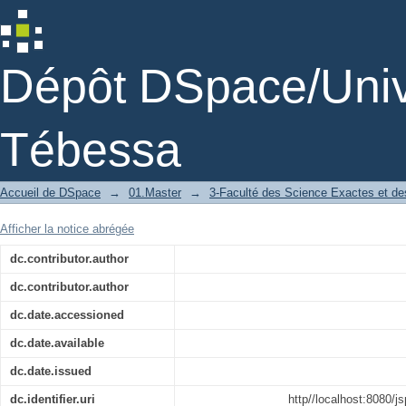
Etude de quelques problèmes classiqu
Dépôt DSpace/Unive
Tébessa
Accueil de DSpace
→
01.Master
→
3-Faculté des Science Exactes et des
Afficher la notice abrégée
dc.contributor.author
dc.contributor.author
dc.date.accessioned
dc.date.available
dc.date.issued
dc.identifier.uri
http//localhost:8080/