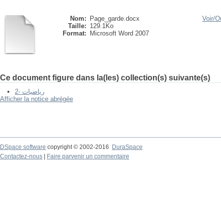
Nom:
Page_garde.docx
Voir/
Ou
Taille:
129.1Ko
Format:
Microsoft Word 2007
Ce document figure dans la(les) collection(s) suivante(s)
2- رياضيات
Afficher la notice abrégée
DSpace software
copyright © 2002-2016
DuraSpace
Contactez-nous
|
Faire parvenir un commentaire