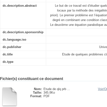
dc.description.abstract
Le but de ce travail est d’étudier qu
locaux par la méthode des inégalité
priori). Le premier problème est l’équati
degré en combinant une condition classi
Le deuxième une équation parabolique av
dc.description.sponsorship
dc.language.iso
dc.publisher
Unive
dc.title
Etude de quelques problèmes cl
dc.type
Fichier(s) constituant ce document
Nom:
Etude de qlq prb ...
Voir/
Ou
Taille:
345.8Ko
Format:
PDF