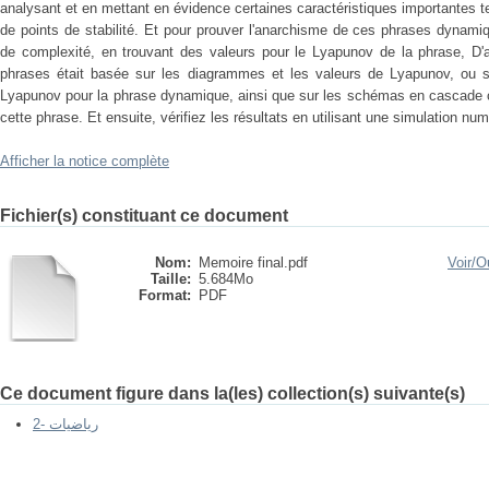
analysant et en mettant en évidence certaines caractéristiques importantes te
de points de stabilité. Et pour prouver l'anarchisme de ces phrases dynam
de complexité, en trouvant des valeurs pour le Lyapunov de la phrase, D'a
phrases était basée sur les diagrammes et les valeurs de Lyapunov, ou s
Lyapunov pour la phrase dynamique, ainsi que sur les schémas en cascade 
cette phrase. Et ensuite, vérifiez les résultats en utilisant une simulation nu
Afficher la notice complète
Fichier(s) constituant ce document
Nom:
Memoire final.pdf
Voir/
Ou
Taille:
5.684Mo
Format:
PDF
Ce document figure dans la(les) collection(s) suivante(s)
2- رياضيات