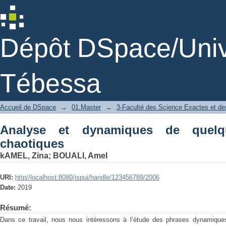
Analyse et dynamiques de quelques 3
Dépôt DSpace/Unive
Tébessa
Accueil de DSpace
→
01.Master
→
3-Faculté des Science Exactes et des
Analyse et dynamiques de quel
chaotiques
kAMEL, Zina
;
BOUALI, Amel
URI:
http//localhost:8080/jspui/handle/123456789/2006
Date:
2019
Résumé:
Dans ce travail, nous nous intéressons à l’étude des phrases dynamiques