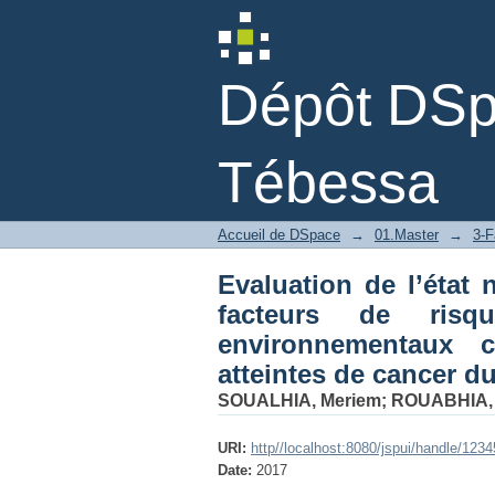
Evaluation de l’état
héréditaires, alimen
atteintes de cancer d
Dépôt DSpa
Tébessa
Accueil de DSpace
→
01.Master
→
3-F
Evaluation de l’état 
facteurs de risqu
environnementaux 
atteintes de cancer d
SOUALHIA, Meriem
;
ROUABHIA, 
URI:
http//localhost:8080/jspui/handle/123
Date:
2017