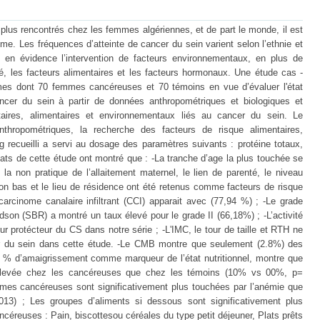
 plus rencontrés chez les femmes algériennes, et de part le monde, il est
me. Les fréquences d’atteinte de cancer du sein varient selon l’ethnie et
t en évidence l’intervention de facteurs environnementaux, en plus de
té, les facteurs alimentaires et les facteurs hormonaux. Une étude cas -
es dont 70 femmes cancéreuses et 70 témoins en vue d’évaluer l'état
cancer du sein à partir de données anthropométriques et biologiques et
ditaires, alimentaires et environnementaux liés au cancer du sein. Le
nthropométriques, la recherche des facteurs de risque alimentaires,
 recueilli a servi au dosage des paramètres suivants : protéine totaux,
tats de cette étude ont montré que : -La tranche d’age la plus touchée se
a non pratique de l’allaitement maternel, le lien de parenté, le niveau
on bas et le lieu de résidence ont été retenus comme facteurs de risque
arcinome canalaire infiltrant (CCI) apparait avec (77,94 %) ; -Le grade
son (SBR) a montré un taux élevé pour le grade II (66,18%) ; -L’activité
 protécteur du CS dans notre série ; -L'IMC, le tour de taille et RTH ne
er du sein dans cette étude. -Le CMB montre que seulement (2.8%) des
e % d’amaigrissement comme marqueur de l’état nutritionnel, montre que
us élevée chez les cancéreuses que chez les témoins (10% vs 00%, p=
mmes cancéreuses sont significativement plus touchées par l’anémie que
3) ; Les groupes d’aliments si dessous sont significativement plus
éreuses : Pain, biscottesou céréales du type petit déjeuner, Plats prêts