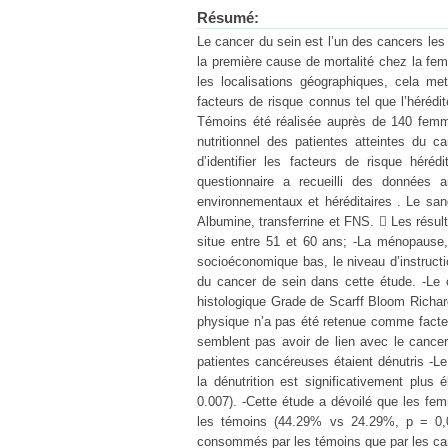
Résumé:
Le cancer du sein est l’un des cancers les
la première cause de mortalité chez la fem
les localisations géographiques, cela me
facteurs de risque connus tel que l’hérédi
Témoins été réalisée auprès de 140 femm
nutritionnel des patientes atteintes du 
d’identifier les facteurs de risque héré
questionnaire a recueilli des données a
environnementaux et héréditaires . Le sang
Albumine, transferrine et FNS.  Les résul
situe entre 51 et 60 ans; -La ménopause, l
socioéconomique bas, le niveau d’instructi
du cancer de sein dans cette étude. -Le c
histologique Grade de Scarff Bloom Richard
physique n’a pas été retenue comme facteur
semblent pas avoir de lien avec le canc
patientes cancéreuses étaient dénutris -L
la dénutrition est significativement pl
0.007). -Cette étude a dévoilé que les fe
les témoins (44.29% vs 24.29%, p = 0,01
consommés par les témoins que par les canc