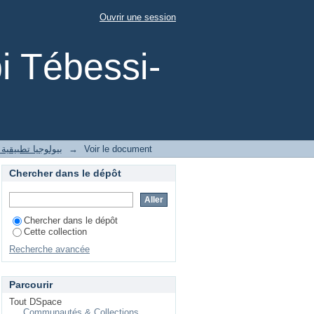
es facteurs de risque
Ouvrir une session
 population de femmes
i Tébessi-
1- بيولوجيا تطبيقية
→
Voir le document
Chercher dans le dépôt
Chercher dans le dépôt
Cette collection
Recherche avancée
Parcourir
Tout DSpace
Communautés & Collections