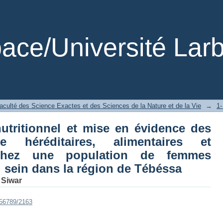
 nutritionnel et mise en évidence d
taires et environnementaux chez une
u sein dans la région de Tébéssa
ce/Université Larb
aculté des Science Exactes et des Sciences de la Nature et de la Vie
→
nutritionnel et mise en évidence des
e héréditaires, alimentaires et
chez une population de femmes
u sein dans la région de Tébéssa
Siwar
456789/2163