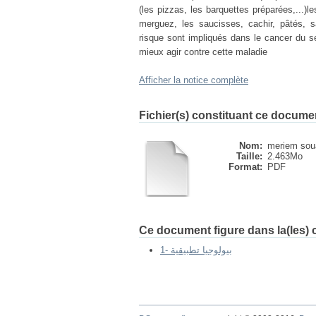
(les pizzas, les barquettes préparées,...)
merguez, les saucisses, cachir, pâtés, s
risque sont impliqués dans le cancer du se
mieux agir contre cette maladie
Afficher la notice complète
Fichier(s) constituant ce docume
Nom:
meriem soua
Taille:
2.463Mo
Format:
PDF
Ce document figure dans la(les) c
1- بيولوجيا تطبيقية