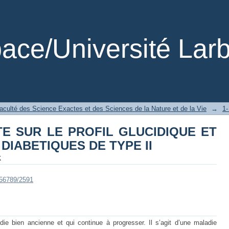
TE SUR LE PROFIL GLUCIDIQUE ET 
E II
ce/Université Larb
aculté des Science Exactes et des Sciences de la Nature et de la Vie
→
TE SUR LE PROFIL GLUCIDIQUE ET
 DIABETIQUES DE TYPE II
k
456789/2591
ie bien ancienne et qui continue à progresser. Il s’agit d’une maladie