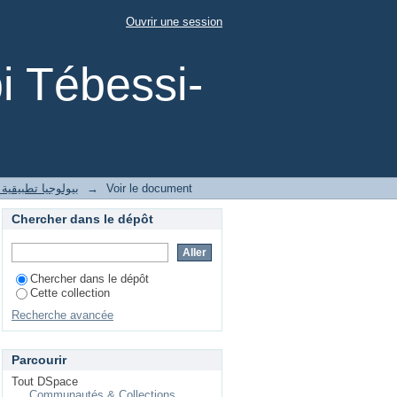
LIPIDIQUE CHEZ LES
Ouvrir une session
i Tébessi-
1- بيولوجيا تطبيقية
→
Voir le document
Chercher dans le dépôt
Chercher dans le dépôt
Cette collection
Recherche avancée
Parcourir
Tout DSpace
Communautés & Collections