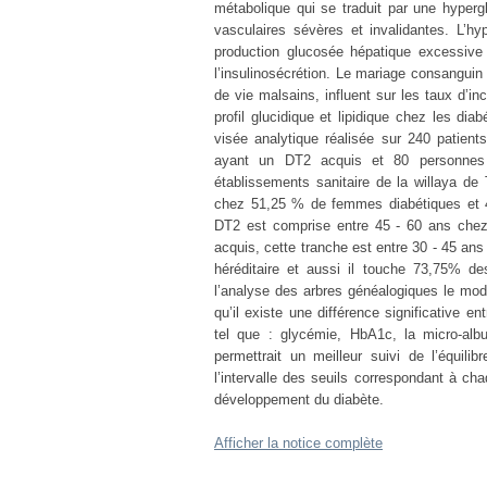
métabolique qui se traduit par une hyper
vasculaires sévères et invalidantes. L’
production glucosée hépatique excessive e
l’insulinosécrétion. Le mariage consanguin
de vie malsains, influent sur les taux d’inc
profil glucidique et lipidique chez les di
visée analytique réalisée sur 240 patient
ayant un DT2 acquis et 80 personnes s
établissements sanitaire de la willaya de
chez 51,25 % de femmes diabétiques et 4
DT2 est comprise entre 45 - 60 ans chez 
acquis, cette tranche est entre 30 - 45 a
héréditaire et aussi il touche 73,75% 
l’analyse des arbres généalogiques le m
qu’il existe une différence significative 
tel que : glycémie, HbA1c, la micro-alb
permettrait un meilleur suivi de l’équil
l’intervalle des seuils correspondant à ch
développement du diabète.
Afficher la notice complète