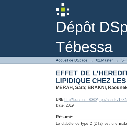
EFFET DE L’HEREDI
DIABETIQUES DE TYP
Dépôt DSpa
Tébessa
Accueil de DSpace
→
01.Master
→
3-F
EFFET DE L’HEREDI
LIPIDIQUE CHEZ LES
MERAH, Sara
;
BRAKNI, Raoune
URI:
http//localhost:8080/jspui/handle/123
Date:
2019
Résumé:
Le diabète de type 2 (DT2) est une malad