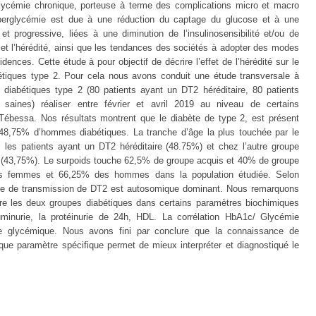
glycémie chronique, porteuse à terme des complications micro et macro
hyperglycémie est due à une réduction du captage du glucose et à une
t progressive, liées à une diminution de l’insulinosensibilité et/ou de
 et l’hérédité, ainsi que les tendances des sociétés à adopter des modes
idences. Cette étude à pour objectif de décrire l’effet de l’hérédité sur le
abétiques type 2. Pour cela nous avons conduit une étude transversale à
s diabétiques type 2 (80 patients ayant un DT2 héréditaire, 80 patients
aines) réaliser entre février et avril 2019 au niveau de certains
 Tébessa. Nos résultats montrent que le diabète de type 2, est présent
8,75% d’hommes diabétiques. La tranche d’âge la plus touchée par le
les patients ayant un DT2 héréditaire (48.75%) et chez l’autre groupe
ns (43,75%). Le surpoids touche 62,5% de groupe acquis et 40% de groupe
des femmes et 66,25% des hommes dans la population étudiée. Selon
ode de transmission de DT2 est autosomique dominant. Nous remarquons
entre les deux groupes diabétiques dans certains paramètres biochimiques
uminurie, la protéinurie de 24h, HDL. La corrélation HbA1c/ Glycémie
ibre glycémique. Nous avons fini par conclure que la connaissance de
aque paramètre spécifique permet de mieux interpréter et diagnostiqué le