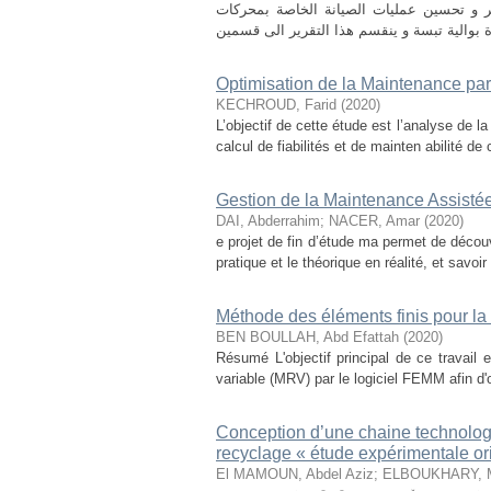
 و تحسين عمليات الصيانة الخاصة بمحركات
Optimisation de la Maintenance par 
KECHROUD, Farid
(
2020
)
L’objectif de cette étude est l’analyse de l
calcul de fiabilités et de mainten abilité d
Gestion de la Maintenance Assist
DAI, Abderrahim
;
NACER, Amar
(
2020
)
e projet de fin d’étude ma permet de découvr
pratique et le théorique en réalité, et savoi
Méthode des éléments finis pour la
BEN BOULLAH, Abd Efattah
(
2020
)
Résumé L'objectif principal de ce travai
variable (MRV) par le logiciel FEMM afin d'o
Conception d’une chaine technolog
recyclage « étude expérimentale or
El MAMOUN, Abdel Aziz
;
ELBOUKHARY, 