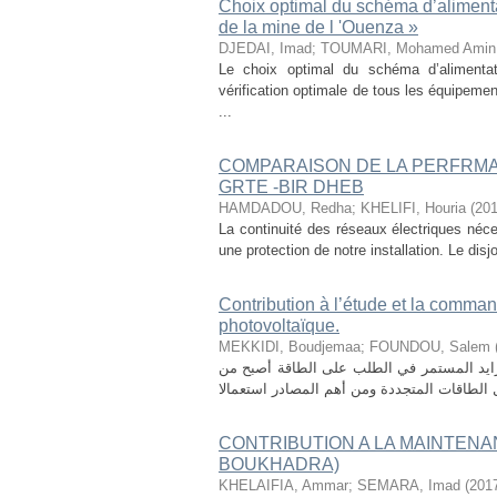
Choix optimal du schéma d’alimenta
de la mine de l 'Ouenza »
DJEDAI, Imad
;
TOUMARI, Mohamed Amin
Le choix optimal du schéma d’alimentati
vérification optimale de tous les équipemen
...
COMPARAISON DE LA PERFRMA
GRTE -BIR DHEB
HAMDADOU, Redha
;
KHELIFI, Houria
(
20
La continuité des réseaux électriques néces
une protection de notre installation. Le disj
Contribution à l’étude et la comma
photovoltaïque.
MEKKIDI, Boudjemaa
;
FOUNDOU, Salem
تزايد المستمر في الطلب على الطاقة أصبح من
CONTRIBUTION A LA MAINTENA
BOUKHADRA)
KHELAIFIA, Ammar
;
SEMARA, Imad
(
201