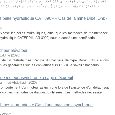
ملخص رؼذ يشكهخ ان خًهفبد ان ضًُنٛخ أحذ أ ىْ يشبكم انؼصش انزٙ رؤسق ح
بُ انجذٚغ. حٛث رؼذ انحبخخ ان خٔ دٕ رم ُٛبد نفشص ان خًهفبد ان ضًُنٛخ أيش لا يفش ي فٙ ظم انزأثٛشاد انسٛئخ ػه ...
e pelle hydraulique CAT 390F « Cas de la mine Djbel Onk -
0
)
posé les pelles hydrauliques, ainsi que les méthodes de maintenance.
lle hydraulique CATERPILLAR 390F, nous a donné une identificatio ...
cheur élévateur
Eddine
(
2020
)
 de fin d’étude c'est l’étude du hacheur de type Boost. Nous avons
n les généralités sur les convertisseurs DC-DC à savoir : hacheurs ...
s de moteur asynchrone à cage d’écureuil
hammed Abdelhadi
(
2020
)
omportement d'un moteur asynchrone lors de l’existence d'un défaut soit
a voir les méthodes de diagnostic utilisées .Ces méthodes nécessitent ...
chines tournantes « Cas d’une machine asynchrone
r
(
2020
)