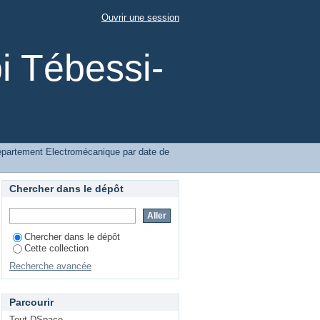
ication
Ouvrir une session
i Tébessi-
épartement Electromécanique par date de
Chercher dans le dépôt
Chercher dans le dépôt
Cette collection
Recherche avancée
Parcourir
Tout DSpace