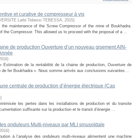
ntive et curative de compresseur à vis
VERSITE Larbi Tebessi TEBESSA
,
2015
)
 the maintenance of the Screw Compressor of the mine of Boukhadra.
f the Compressor. This allowed us to proceed with the proposal of a ...
chaine de production Ouverture d’un nouveau gisement AIN-
Année
2016
)
« Estimation de la rentabilité de la chaine de production, Ouverture de
 de fer Boukhadra ». Nous somme arrivés aux conclusions suivantes ...
ne centrale de production d’énergie électrique (Cas
6
)
inimisée les pertes dans les installations de production et du transite
umentation suffisante sur la production et le transit d’énergie ...
es onduleurs Multi-niveaux par MLI sinusoïdale
2016
)
bution à l’analyse des onduleurs multi-niveaux alimentent une machine