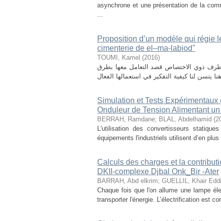
asynchrone et une présentation de la comm
...
Proposition d’un modèle qui régie le
cimenterie de el–ma-labiod"
TOUMI, Kamel
(
2016
)
ن طرف ذوي الاختصاص قصد التعامل معھا بطرق
Simulation et Tests Expérimentau
Onduleur de Tension Alimentant un
BERRAH, Ramdane
;
BLAL, Abdelhamid
(
2
L'utilisation des convertisseurs statiq
équipements l'industriels utilisent d’en plu
Calculs des charges et la contributi
DKII-complexe Djbal Onk_Bir -Ater
BARRAH, Abd elkrim
;
GUELLIL, Khair Edd
Chaque fois que l'on allume une lampe élec
transporter l'énergie. L’électrification est 