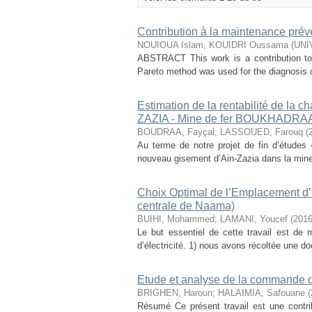
Contribution à la maintenance préve
NOUIOUA Islam, KOUIDRI Oussama
(
UNI
ABSTRACT This work is a contribution to
Pareto method was used for the diagnosis o
Estimation de la rentabilité de la 
ZAZIA - Mine de fer BOUKHADRA
BOUDRAA, Fayçal
;
LASSOUED, Farouq
(
Au terme de notre projet de fin d’études 
nouveau gisement d’Ain-Zazia dans la mine
Choix Optimal de l’Emplacement d’u
centrale de Naama)
BUIHI, Mohammed
;
LAMANI, Youcef
(
201
Le but essentiel de cette travail est de m
d’électricité. 1) nous avons récoltée une doc
Etude et analyse de la commande d
BRIGHEN, Haroun
;
HALAIMIA, Safouane
(
Résumé Ce présent travail est une contri