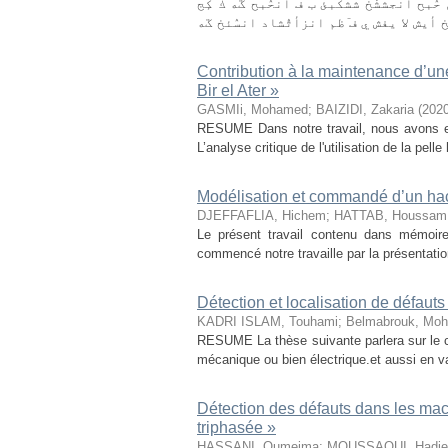
ٛبح انجششٚخ ششكبئ بٓ فٙ انحٛبح ػه ك كٕج
Contribution à la maintenance d’un
Bir el Ater »
GASMIi, Mohamed
;
BAIZIDI, Zakaria
(
202
RESUME Dans notre travail, nous avons ex
L’analyse critique de l'utilisation de la pe
Modélisation et commandé d’un ha
DJEFFAFLIA, Hichem
;
HATTAB, Houssam
Le présent travail contenu dans mémoire
commencé notre travaille par la présentatio
Détection et localisation de défaut
KADRI ISLAM, Touhami
;
Belmabrouk, Mo
RESUME La thèse suivante parlera sur le c
mécanique ou bien électrique.et aussi en v
Détection des défauts dans les ma
triphasée »
HASSANI, Oumeima
;
MOUSSAOUI, Hadje