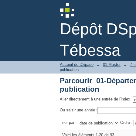
Parcourir 01-Départe
Dépôt DSpa
Tébessa
Accueil de DSpace
→
01.Master
→
7- 
publication
Parcourir 01-Départ
publication
Aller directement à une entrée de l'index :
Ou saisir une année :
Trier par :
Ordre :
Voici les éléments 1-20 de 93