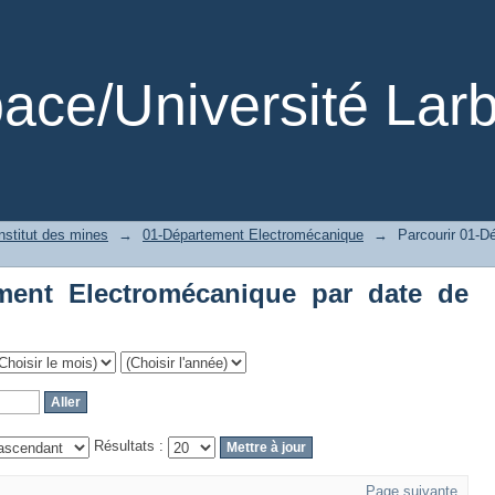
ment Electromécanique par date de publ
ce/Université Larb
institut des mines
→
01-Département Electromécanique
→
Parcourir 01-D
ement Electromécanique par date de
Résultats :
Page suivante