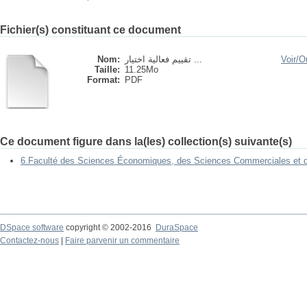
Fichier(s) constituant ce document
Nom:
تقييم فعالية اختيار ...
Voir/
Ou
Taille:
11.25Mo
Format:
PDF
Ce document figure dans la(les) collection(s) suivante(s)
6.Faculté des Sciences Économiques, des Sciences Commerciales et 
DSpace software
copyright © 2002-2016
DuraSpace
Contactez-nous
|
Faire parvenir un commentaire