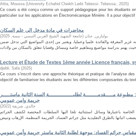
Attia, Moussa
(
University Echahid Cheikh Larbi Tebessi- Tebessa-
,
2025
)
Ce cours a été conçu comme un support pédagogique pour les étudiants en
particulier sur les applications en Électromécanique Minière. Il a pour objectif 
محاضرات في مادة مدخل الى علم السكان
)
2025
,
جامعة الشهيد الشيخ العربي التبسي - تبسة
(
بولبازين, حنان
ه غزير المعرفة والفائدة علميا وعمليا، ويعتبر من إحدى المواضيع التي تدخل ضمن
Lecture et Étude de Textes 1ème année Licence français,
djebli, Safa
(
2025
)
Ce cours s’inscrit dans une approche théorique et pratique de l’analyse des 
objectif de familiariser les étudiants avec les différentes composantes du texte,
وعة مـــــقدمــــــــة لطلبــــــــــــــــة السنة الثانية ماستـــــر
جريمة وامن عمومي
)
2022
(
خالدي, شريفة
لخاصة باعتبارها وسائل استثنائية تلجا اليها السلطات المختصة لكشف الجرائم
قياس جرائم الفساد: موجهة لطلبة الثانية ماستر جريمة وأمن عمومي