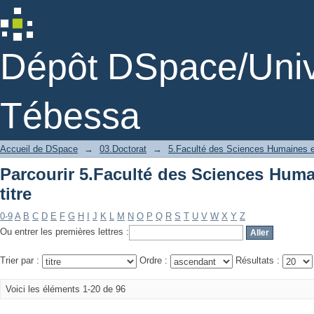
Parcourir 5.Faculté des Sciences Humai
Dépôt DSpace/Unive
Tébessa
Accueil de DSpace
→
03.Doctorat
→
5.Faculté des Sciences Humaines e
Parcourir 5.Faculté des Sciences Huma
titre
0-9
A
B
C
D
E
F
G
H
I
J
K
L
M
N
O
P
Q
R
S
T
U
V
W
X
Y
Z
Ou entrer les premières lettres :
Trier par :
Ordre :
Résultats :
Voici les éléments 1-20 de 96