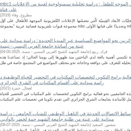
mbc1 الابعاد القيمية للاعلان التلفزيوني الموجه للطفل : دراسة تحليلية سيميولوجية لعينة من الاعلانات
على قناة
مطروح, وفاء
(
2019
)
 الأبعاد القِيميّة الّتي تتضمّنها الإعلانات التّلفزيونية الموجهة للأطفال على أوّل
ائريين نحو المواضيع السياسية عبر الميديا الجديدة : دراسة ميدانية على
عينة من أساتذة جامعة العربي التبسي - تبسة
قراد, ربيع
(
جامعة الشهيد الشيخ العربي التبسي - تبسة
,
2025-05-04
)
ة تكتسي أهمية بالغة لدى الباحثين منذ ظهورها إلى يومنا الحالي؛ إذ تساعدنا هذه
عالية برامج التكوين لتخصصات المكتبات في التحضير للحياة الوظيفية د
راسة ميدانية على أقسام المكتبات في الشرق الجزائري
لعجال, حمزة
(
2021
)
ة الجامعيين نحو فعالية برامج التكوين لتخصصات علم المكتبات في التحضير للحياة
ائط الاتصالات الحديثة في التاهيل الوظيفي للشباب الجامعي : دراسة
ميدانية على عينة من طلبة جامعة الشهيد حمة لخضر بالواديي
منصور, السعيد
(
جامعة الشهيد الشيخ العربي التبسي - تبسة
,
2025-07-08
)
ت الطلاب نحو مساهمة وسائط الاتصالات الحديثة في التأهيل الوظيفي للشباب