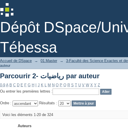
Parcourir 2- رياضيات par auteur
Dépôt DSpace/Unive
Tébessa
Accueil de DSpace
→
01.Master
→
3-Faculté des Science Exactes et des
auteur
Parcourir 2- رياضيات par auteur
0-9
A
B
C
D
E
F
G
H
I
J
K
L
M
N
O
P
Q
R
S
T
U
V
W
X
Y
Z
Ou entrer les premières lettres :
Ordre :
Résultats :
Voici les éléments 1-20 de 324
Auteurs