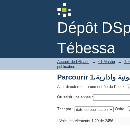
Dépôt DSpa
Tébessa
Accueil de DSpace
→
01.Master
→
1.F
publication
Aller directement à une entrée de l'index :
Ou saisir une année :
Trier par :
Ordre :
Voici les éléments 1-20 de 2456