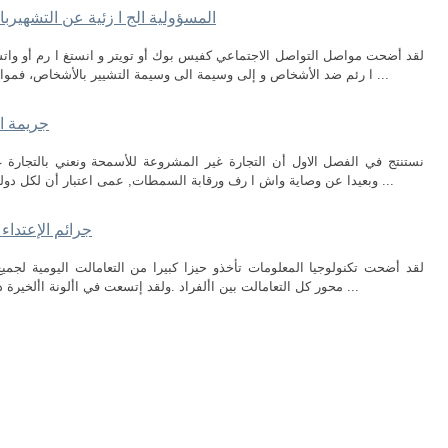
المسؤولية الج ا زئية عن التشهير
لقد أضحت مواصل التواصل الاجتماعي كفيس بوك أو تويتر و انستغ ا رم أو واتساب
ا رئم ضد الأشخاص و إلى وسيمة الى وسيمة التشيير بالأشخاص، فمواقع التواصل معارض و مسارح لعرض الثقافات و ...
جريمة ال
نستنتج في الفصل الاول أن التجارة غير المشروعة للأسمحة ونعني بالتجارة
وبعيدا عن وصاية واش ا رف ورقابة السمطات, عمى اعتبار أن لكل دولة قانونا خاص بيا الذي ينظم التعامل في امتلاك ...
جرائم الإعتداء
لقد أضحت تكنولوجيا المعلومات تأخذو حيزا كبيرا من التعامالت اليومية لجم
محور كل التعامالت بين األفراد .ولقد إتسعت في األونة األخيرة دائرة إستخدامها كوسيلة إتصال دولية ومن خالل ...