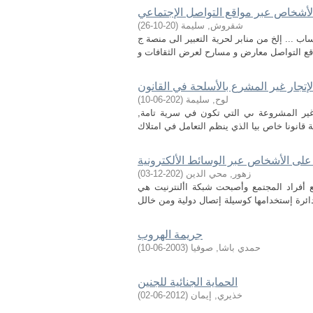
بالأشخاص عبر مواقع التواصل الإجتماعي
شقروش, سليمة
(
20-10-26
)
 ... إلخ من منابر لحرية التعبير الى منصة ج
إتجار غير المشرع بالأسلحة في القانون
لوح, سليمة
(
202-06-10
)
 غير المشروعة ىي التي تكون في سرية تامة,
 على الأشخاص عبر الوسائط الألكترونية
زهور, محي الدين
(
202-12-03
)
يع أفراد المجتمع وأصبحت شبكة األنترنيت هي
جریمة الھروب
حمدي باشا, صوفيا
(
2003-06-10
)
الحماية الجنائية للجنين
خذيري, إيمان
(
2012-06-02
)