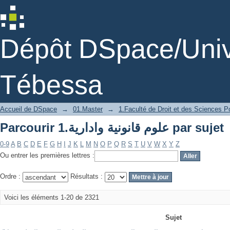
Parcourir 1.علوم قانونية وادارية par sujet
Dépôt DSpace/Unive
Tébessa
Accueil de DSpace
→
01.Master
→
1.Faculté de Droit et des Sciences Po
Parcourir 1.علوم قانونية وادارية par sujet
0-9
A
B
C
D
E
F
G
H
I
J
K
L
M
N
O
P
Q
R
S
T
U
V
W
X
Y
Z
Ou entrer les premières lettres :
Ordre :
Résultats :
Voici les éléments 1-20 de 2321
Sujet