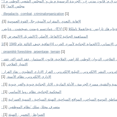
"ح.ب: حصانة برلمانية ق.ع: قانون العقوبات ق.م: قانون مدني ج.ر: الجريدة الرسمية م.ش.و: المجلس الشعبي الوطني م.ا:
[1]
مجلس الامة"
, illegalacts, combat, criminalorganization
[1]
[1]
-الإهانة ،التعدي ،المقرات الأمنية،رجال القوة العمومية
[1]
.ةمادتسم ةيمنت ،صيخشت ، ةنايص ، (EV) يئابرهك تارايس :ةيحاتفملا تاملكلا
[1]
/المساهمة الجنائية 2/الفاعل الأصلي 3/الشريك 4/المحرض
[1]
: propriété forestière, arpentage, terrain
[1]
: استثمارالاراضي الفلاحية، أدوات الاستغلال الفلاحي، الديوان الوطني للاراضي الفلاحية، قانون الاستثمار، عقد الشراكة، عقد
[1]
الامتياز الفلاحي
: الإدارة الإلكترونية ، القرار الإداري الإلكتروني، النشر الإلكتروني ، التبليغ الإلكتروني ، القرار الإداري التقليدي ، نفاذ القرار
[1]
الإداري الإلكتروني، نظام الأتمتة.
[1]
: ة والتقنية، مسرح الجريمة ، الأدلة المادية ، الاثار الجنائية حيوية والغير حيوية
[1]
: المحكمة الجنائية، نظام روما الأساسي
[1]
: ناطق التوسع السياحي، المواقع السياحية، التهيئة السياحية ، التنمية العمرانية
[1]
: متصرف محلل,سلك ’نظام الموظفين
[1]
; الضوابط ; التعمير ; التهيئة