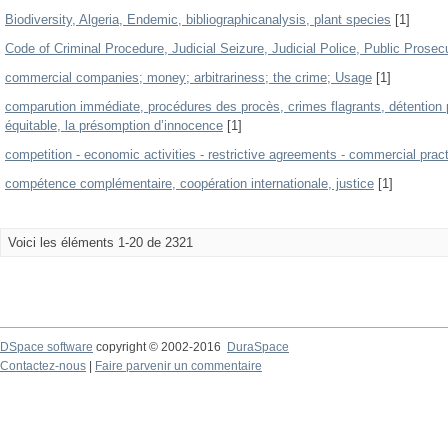
Biodiversity, Algeria, Endemic, bibliographicanalysis, plant species
[1]
Code of Criminal Procedure, Judicial Seizure, Judicial Police, Public Prose
commercial companies; money; arbitrariness; the crime; Usage
[1]
comparution immédiate, procédures des procès, crimes flagrants, détention 
équitable, la présomption d’innocence
[1]
competition - economic activities - restrictive agreements - commercial pract
compétence complémentaire, coopération internationale, justice
[1]
Voici les éléments 1-20 de 2321
DSpace software
copyright © 2002-2016
DuraSpace
Contactez-nous
|
Faire parvenir un commentaire