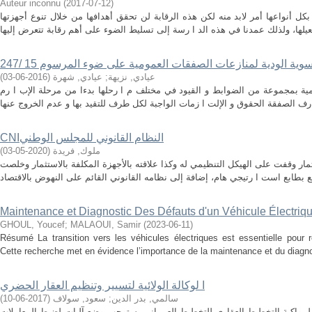
Auteur inconnu
(
2017-07-12
)
كل أنواعها أمر لابد منه لكن هذه الرقابة لن تحقق أهدافها من خلال تنوع أجهزتها
/ التسوية الودية لمنازعات الصفقات العمومية على ضوء المرسوم 15
عيادي, نزيهة
;
عيادي, شهرة
(
2016-06-03
)
ية بمجموعة من الضوابط و القيود في مختلف م ا رحلها بدءا من مرحلة الإب ا رم
CNIالنظام القانوني للمجلس الوطني
ملوك, فريدة
(
2020-05-03
)
ر وقفت على الهيكل التنظيمي له وكذا علاقته بالأجهزة المكلفة بالاستثمار وخلصت
Maintenance et Diagnostic Des Défauts d'un Véhicule Électriq
GHOUL, Youcef
;
MALAOUI, Samir
(
2023-06-11
)
Résumé La transition vers les véhicules électriques est essentielle pour r
Cette recherche met en évidence l’importance de la maintenance et du diagnosti
ا لوكالة الولائية لتسيير وتنظيم العقار الحضري
سالمي, بدر الدين
;
سعود, سولاف
(
2017-06-10
)
ا، ولمواكبة التخطيط العقاري للتخطيط العمراني يستوجب وضع آليات لضبط المعاملات