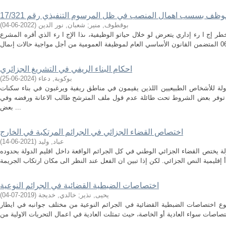
موظف بسسب اهمال المنصب في ظل المرسوم التنفيذي رقم 17/321
بوقطوف, منير
;
شعبان, نور الدين
(
2022-06-04
)
ر إج ا رء إداري يتعرض لو خلال حياتو الوظيفية، ىذا الإج ا رء الذي أقره المشرع
احكام البناء الريفي في التشريغ الجزائري
بوكوبة, دعاء
(
2024-06-25
)
دولة للأشخاص الطبيعيين اللذين يقيمون في مناطق ريفية ويرغبون في بناء سكنات
 توفر بعض الشروط تحت طائلة عدم قول ملف المترشح طالب الاعانة ورفضه وفي
بعض ...
اختصاص القضاء الجزائي في الجرائم المرتكبة في الخارج
عباد, وليد
(
2021-06-14
)
ة يختص القضاء الجزائي الوطني في كل الجرائم الواقعة داخل اقليم الدولة بحدوده
اختصاصات الضبطية القضائية في الجرائم النوعية
يحيى, نذير
;
خالدي, خديجة
(
2019-07-04
)
ع اختصاصات الضبطية القضائية في الجرائم النوعية من مختلف جوانبه في ايطار