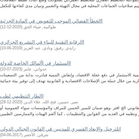
االخطأ القضائي الموجب للتعويض في المادة الجزئية
طوالبية, ضياء الحق
(
2020-12-12
)
االرقابة التقنية للبناء في التشريع الجزائري
زايدي, رفيق
;
ونادي, عبد العزيز
(
2019-06-10
)
االستثمار في األمالك الخاصة للدولة
جدواني, عامر
(
2023-07-10
)
ية الاستثمار في دفع عجلة الاقتصاد، وإنعاش التنمية فبادرت بداية من التسعينات
اإلطار التنظيمي لطب
نصر, حسين
;
فتح الله, علاء الدين
(
2020-12-29
)
قانوني الج اقئر ،وهو ضمان للسير الحسن للمراف والمؤسسات سواء العمومية أو
اتلترحيل والإبعاد القسري للمدنيين في القانون الجنائي الدولي
شرقي, الأخضر
(
2017-06-04
)