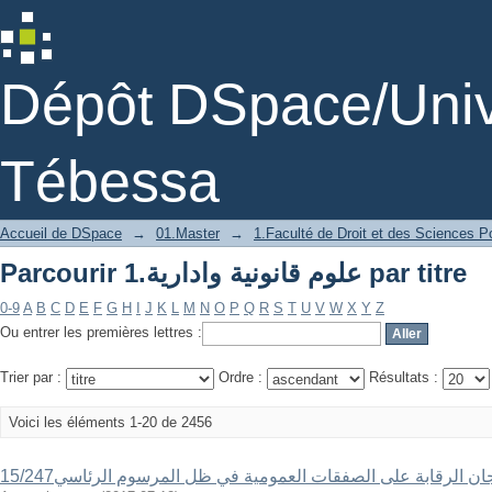
Parcourir 1.علوم قانونية وادارية par titre
Dépôt DSpace/Unive
Tébessa
Accueil de DSpace
→
01.Master
→
1.Faculté de Droit et des Sciences Po
Parcourir 1.علوم قانونية وادارية par titre
0-9
A
B
C
D
E
F
G
H
I
J
K
L
M
N
O
P
Q
R
S
T
U
V
W
X
Y
Z
Ou entrer les premières lettres :
Trier par :
Ordre :
Résultats :
Voici les éléments 1-20 de 2456
وني للجان الرقابة على الصفقات العمومية في ظل المرسوم الرئاسي