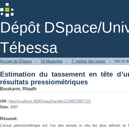
Estimation du tassement en tête d’un p
Dépôt DSpace/Unive
Tébessa
Accueil de DSpace
→
02-Magistère
→
7- institut des mines
→
Voir le 
Estimation du tassement en tête d’u
résultats pressiométriques
Boukarm, Riiadh
URI:
http//localhost:8080/jspui/handle/123456789/7101
Date:
2007
Résumé:
L’essai pressiométrique est l’un des essais in situ les plus utilisés et l