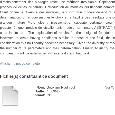
dimensionnement des ouvrages reste une méthode très fiable .Cependant 
proches de celles du terrain, l’introduction de modèles qui tiennent compte 
Etant donné la diversité des modèles, le choix d’un modèle dépend du 
détermination. Enfin pour justifier le choix et la fiabilité des résultats un
grandeur nature Mots clés : pressiomètre, capacité portante, pieu, 
pressiométrique, module de cisaillement, modèle non linéaire ABSTRACT T
used in-situ test. The exploitation of results for the design of foundati
However, to avoid having conditions similar to those of the field, the i
consideration this no linearity becomes necessary. Given the diversity of m
the number of its parameters and their determination. Finally, to justify th
comparisons will be established within a real static load test.
Afficher la notice complète
Fichier(s) constituant ce document
Nom:
Boukarm Riadh.pdf
Voir/
Ou
Taille:
4.569Mo
Format:
PDF