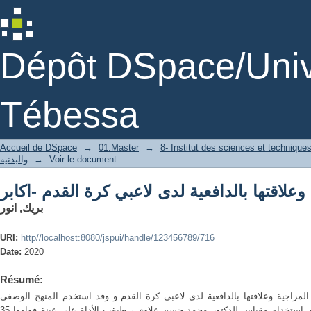
Dépôt DSpace/Unive
Tébessa
Accueil de DSpace
→
01.Master
→
8- Institut des sciences et technique
والبدنية
→
Voir le document
بريك, انور
URI:
http//localhost:8080/jspui/handle/123456789/716
Date:
2020
Résumé:
لمزاجية وعلاقتها بالدافعية لدى لاعبي كرة القدم و وقد استخدم المنهج الوصفي
لملائمته طبيعة الموضوع، وكأداة للبحث تم استخدام مقياس للدكتور محمد حسن علاوي ، طبقت الأداة على عينة قوامها 35