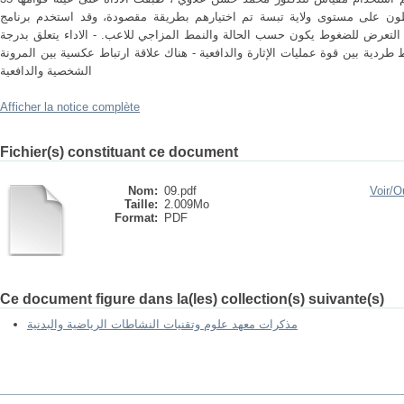
لاعبا ينشطون على مستوى ولاية تبسة تم اختيارهم بطريقة مقصودة، وقد استخدم برنامج spss ات، وقد تم
- التعرض للضغوط يكون حسب الحالة والنمط المزاجي للاعب. - الاداء يتعلق بدرجة
اط طردية بين قوة عمليات الإثارة والدافعية - هناك علاقة ارتباط عكسية بين المرونة
الشخصية والدافعية
Afficher la notice complète
Fichier(s) constituant ce document
Nom:
09.pdf
Voir/
Ou
Taille:
2.009Mo
Format:
PDF
Ce document figure dans la(les) collection(s) suivante(s)
مذكرات معهد علوم وتقنيات النشاطات الرياضية والبدنية