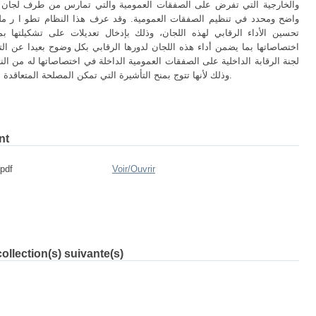
والخارجية التي تفرض على الصفقات العمومية والتي تمارس من طرف لجان ص
واضح ومحدد في تنظيم الصفقات العمومية. وقد عرف هذا النظام تطو ا ر ملح
تحسين الأداء الرقابي لهذه اللجان، وذلك بإدخال تعديلات على تشكيلتها بما
اختصاصاتها بما يضمن أداء هذه اللجان لدورها الرقابي بكل وضوح بعيدا عن التع
لجنة الرقابة الداخلية على الصفقات العمومية الداخلة في اختصاصاتها له من النتا
وذلك لأنها تتوج بمنح التأشيرة التي تمكن المصلحة المتعاقدة من استكمال إب ا رم الصفقة وتنفيذها فيما بعد.
nt
Ouvrir
Voir/
مذكرة تخرج.f
ollection(s) suivante(s)