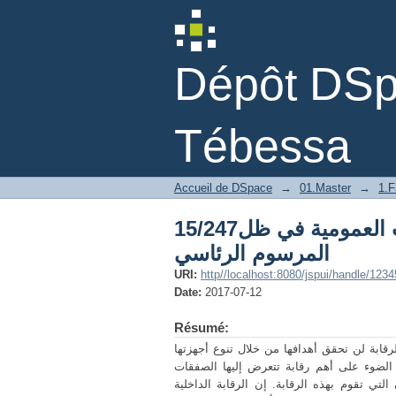
ل المرسوم الرئاسي
Dépôt DSpa
Tébessa
Accueil de DSpace
→
01.Master
→
1.F
15/247النظام القانوني للجان الرقابة على الصفقات العمومية في ظل
المرسوم الرئاسي
URI:
http//localhost:8080/jspui/handle/123
Date:
2017-07-12
Résumé:
رقابة لن تحقق أهدافها من خلال تنوع أجهزتها
 الضوء على أهم رقابة تتعرض إليها الصفقات
 التي تقوم بهذه الرقابة. إن الرقابة الداخلية