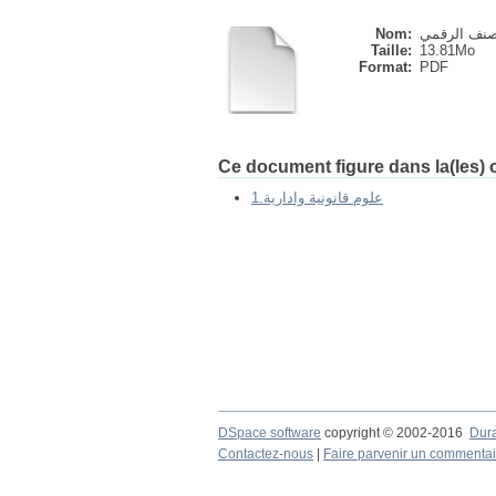
Nom:
Taille:
13.81Mo
Format:
PDF
Ce document figure dans la(les) c
1.علوم قانونية وادارية
DSpace software
copyright © 2002-2016
Dur
Contactez-nous
|
Faire parvenir un commentai